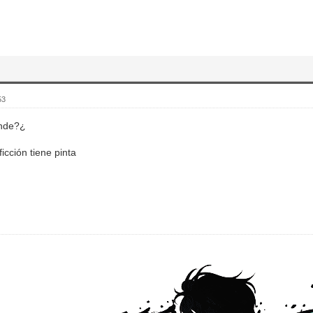
53
onde?¿
ficción tiene pinta