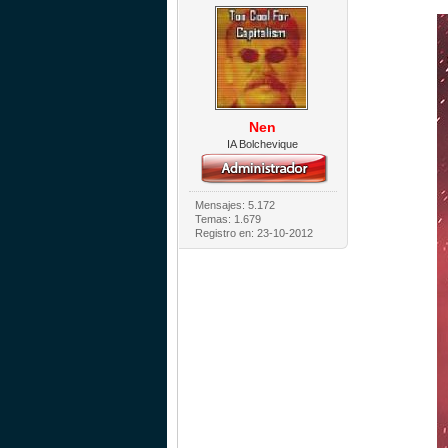
Nen
IA Bolchevique
Mensajes: 5.172
Temas: 1.679
Registro en: 23-10-2012