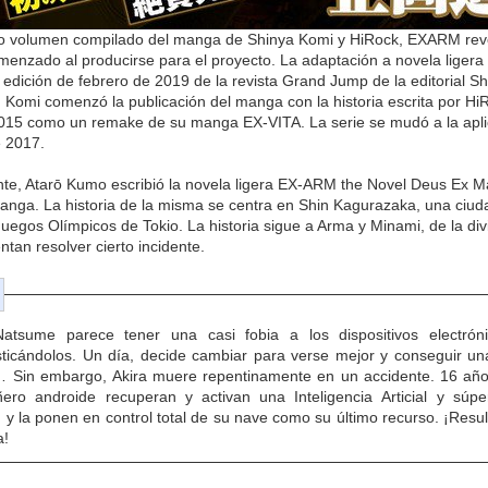
o volumen compilado del manga de Shinya Komi y HiRock, EXARM revel
enzado al producirse para el proyecto. La adaptación a novela liger
 edición de febrero de 2019 de la revista Grand Jump de la editorial S
, Komi comenzó la publicación del manga con la historia escrita por Hi
2015 como un remake de su manga EX-VITA. La serie se mudó a la apli
e 2017.
te, Atarō Kumo escribió la novela ligera EX-ARM the Novel Deus Ex M
anga. La historia de la misma se centra en Shin Kagurazaka, una ciuda
Juegos Olímpicos de Tokio. La historia sigue a Arma y Minami, de la d
ntan resolver cierto incidente.
Natsume parece tener una casi fobia a los dispositivos electr
ticándolos. Un día, decide cambiar para verse mejor y conseguir un
 Sin embargo, Akira muere repentinamente en un accidente. 16 años
ero androide recuperan y activan una Inteligencia Articial y sú
 la ponen en control total de su nave como su último recurso. ¡Result
a!