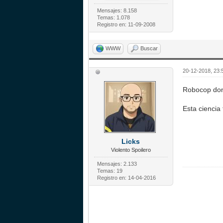
Mensajes: 8.158
Temas: 1.078
Registro en: 11-09-2008
WWW
Buscar
20-12-2018, 23:
Robocop d
Esta ciencia 
Licks
Violento Spoilero
Mensajes: 2.133
Temas: 19
Registro en: 14-04-2016