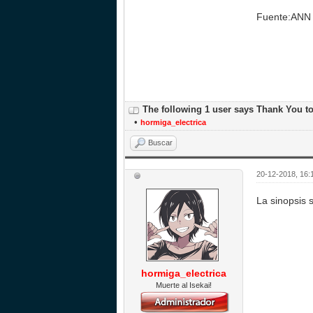
Fuente:ANN
The following 1 user says Thank You t
•
hormiga_electrica
Buscar
20-12-2018, 16:
La sinopsis 
hormiga_electrica
Muerte al Isekai!