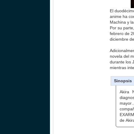
El duodécim
anime ha com
Machina y la
Por su parte
febrero de 
diciembre d
Adicionalmen
novela del m
durante los 
mientras inte
Sinopsis
Akira 
diagnos
mayor…
compañ
EXARM y
de Akir