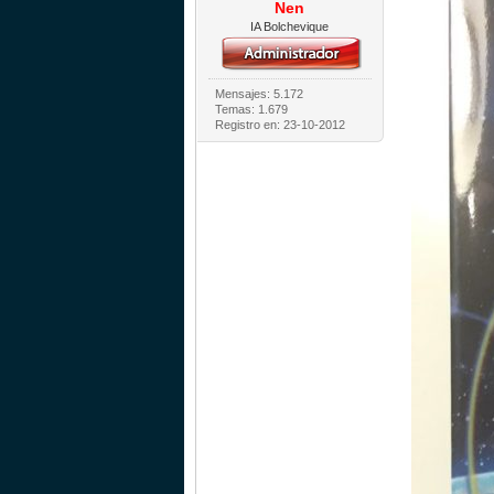
Nen
IA Bolchevique
Mensajes: 5.172
Temas: 1.679
Registro en: 23-10-2012