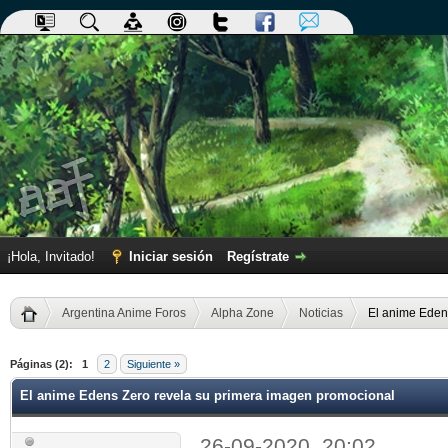
¡Hola, Invitado!
Iniciar sesión
Regístrate
Argentina Anime Foros
Alpha Zone
Noticias
El anime Eden
dia
Páginas (2):
1
2
Siguiente »
El anime Edens Zero revela su primera imagen promocional
26-09-2020, 20:02