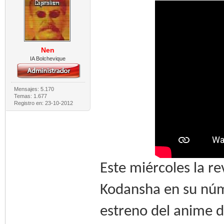
Nen
IA Bolchevique
Mensajes: 5.170
Temas: 1.677
Registro en: 23-10-2012
Este miércoles la 
Kodansha en su núm
estreno del anime d