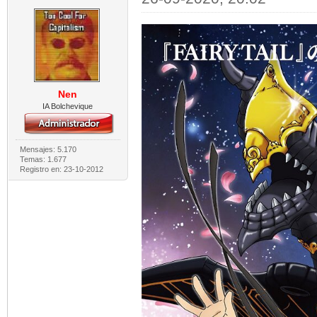
Nen
IA Bolchevique
Mensajes: 5.170
Temas: 1.677
Registro en: 23-10-2012