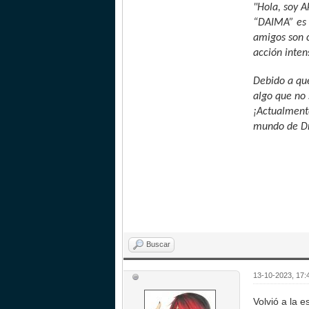
"Hola, soy A
“DAIMA” es 
amigos son c
acción inte
Debido a que
algo que no 
¡Actualmente
mundo de Dra
Buscar
13-10-2023, 17
Volvió a la 