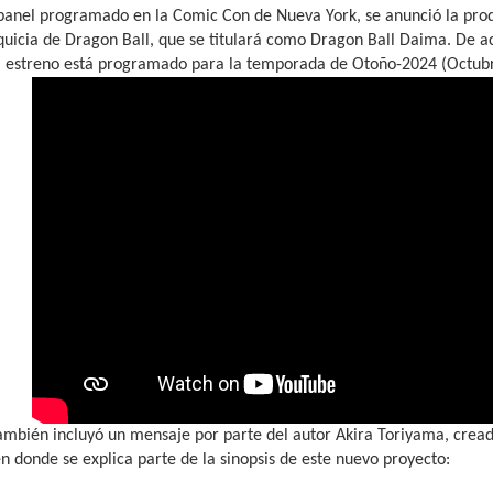
panel programado en la Comic Con de Nueva York, se anunció la pro
quicia de Dragon Ball, que se titulará como Dragon Ball Daima. De 
l estreno está programado para la temporada de Otoño-2024 (Octub
también incluyó un mensaje por parte del autor Akira Toriyama, cre
en donde se explica parte de la sinopsis de este nuevo proyecto: