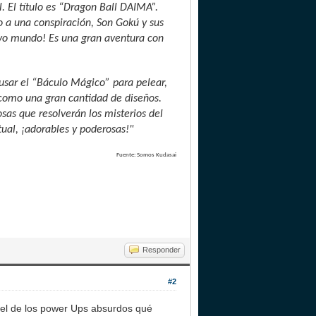
 El título es “Dragon Ball DAIMA”.
 a una conspiración, Son Gokú y sus
uevo mundo! Es una gran aventura con
usar el “Báculo Mágico” para pelear,
í como una gran cantidad de diseños.
sas que resolverán los misterios del
tual, ¡adorables y poderosas!"
Fuente: Somos Kudasai
Responder
#2
o el de los power Ups absurdos qué