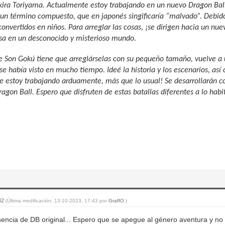
kira Toriyama. Actualmente estoy trabajando en un nuevo Dragon Ball.
un término compuesto, que en japonés singificaría “malvado”. Debido
onvertidos en niños. Para arreglar las cosas, ¡se dirigen hacia un n
nsa en un desconocido y misterioso mundo.
 Son Gokú tiene que arreglárselas con su pequeño tamaño, vuelve a 
se había visto en mucho tiempo. Ideé la historia y los escenarios, as
 estoy trabajando arduamente, más que lo usual! Se desarrollarán co
gon Ball. Espero que disfruten de estas batallas diferentes a lo habi
:42
(Última modificación: 13-10-2023, 17:43 por
GraffO
.)
esencia de DB original... Espero que se apegue al género aventura y n