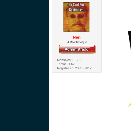
Nen
IA Bolchevique
Mensajes: 5.173
Temas: 1.679
Registro en: 23-10-2012