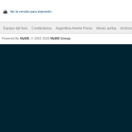
Ver la versión para impresión
Equipo del foro
Contáctanos
Argentina Anime Foros
Volver arriba
Archiv
Powered By
MyBB
, © 2002-2026
MyBB Group
.