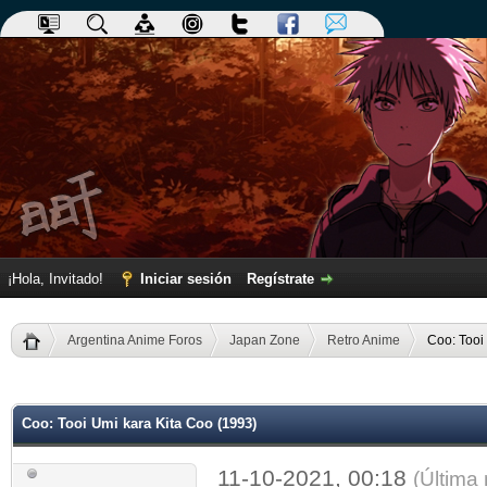
¡Hola, Invitado!
Iniciar sesión
Regístrate
Argentina Anime Foros
Japan Zone
Retro Anime
Coo: Tooi
dia
Coo: Tooi Umi kara Kita Coo (1993)
11-10-2021, 00:18
(Última