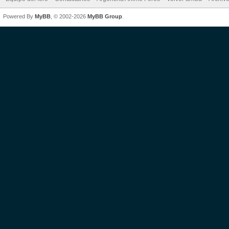
Powered By
MyBB
, © 2002-2026
MyBB Group
.