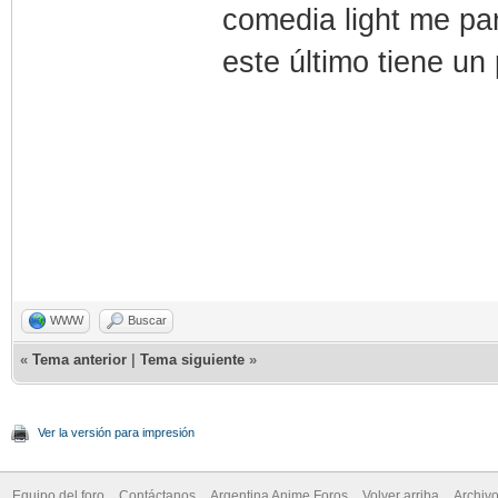
comedia light me pa
este último tiene u
WWW
Buscar
«
Tema anterior
|
Tema siguiente
»
Ver la versión para impresión
Equipo del foro
Contáctanos
Argentina Anime Foros
Volver arriba
Archiv