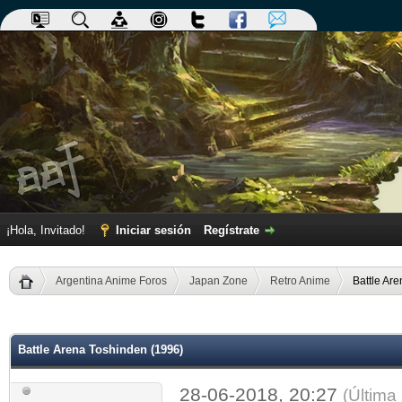
¡Hola, Invitado!
Iniciar sesión
Regístrate
Argentina Anime Foros
Japan Zone
Retro Anime
Battle Ar
dia
Battle Arena Toshinden (1996)
28-06-2018, 20:27
(Última