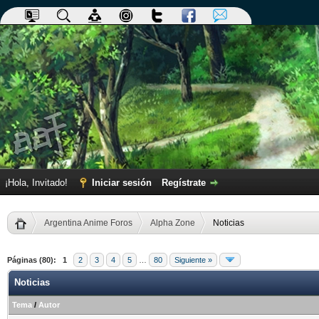
¡Hola, Invitado!
Iniciar sesión
Regístrate
Argentina Anime Foros
Alpha Zone
Noticias
Páginas (80):
1
2
3
4
5
…
80
Siguiente »
Noticias
Tema
/
Autor