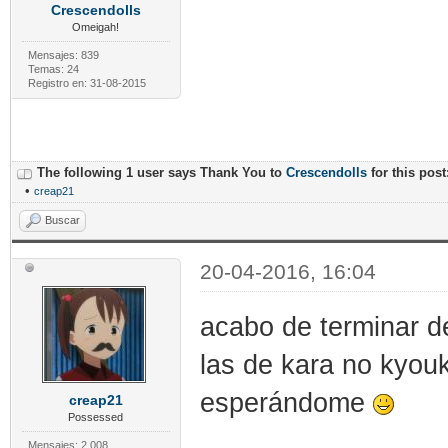
Crescendolls
Omeigah!
Mensajes: 839
Temas: 24
Registro en: 31-08-2015
The following 1 user says Thank You to
Crescendolls
for this post
•
creap21
Buscar
20-04-2016, 16:04
acabo de terminar de
las de kara no kyou
esperándome
creap21
Possessed
Mensajes: 2.008