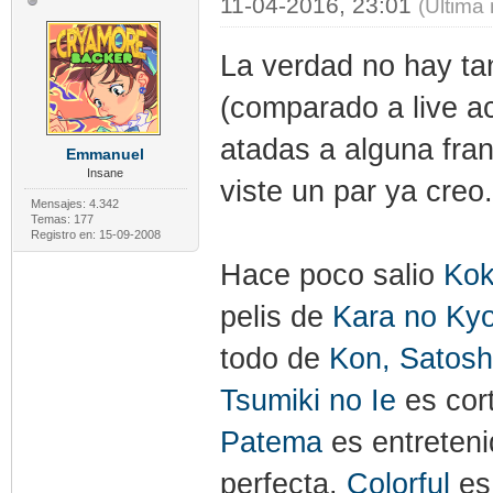
11-04-2016, 23:01
(Última
La verdad no hay ta
(comparado a live a
atadas a alguna fran
Emmanuel
Insane
viste un par ya creo
Mensajes: 4.342
Temas: 177
Registro en: 15-09-2008
Hace poco salio
Kok
pelis de
Kara no Ky
todo de
Kon, Satosh
Tsumiki no Ie
es cor
Patema
es entreten
perfecta.
Colorful
es