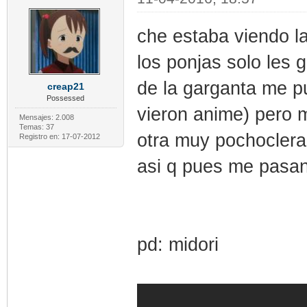
che estaba viendo l
los ponjas solo les 
de la garganta me pu
creap21
Possessed
vieron anime) pero m
Mensajes: 2.008
Temas: 37
otra muy pochoclera
Registro en: 17-07-2012
asi q pues me pasa
pd: midori