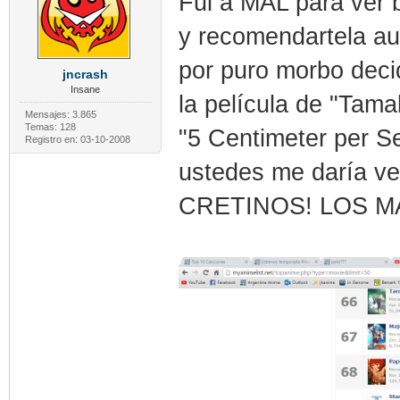
Fui a MAL para ver 
y recomendartela au
por puro morbo deci
jncrash
Insane
la película de "Tama
Mensajes: 3.865
Temas: 128
"5 Centimeter per Se
Registro en: 03-10-2008
ustedes me daría
CRETINOS! LOS M