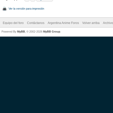
Ver la versión para impresión
Equipo del foro
Contáctanos
Argentina Anime Foros
Volver arriba
Archiv
Powered By
MyBB
, © 2002-2026
MyBB Group
.