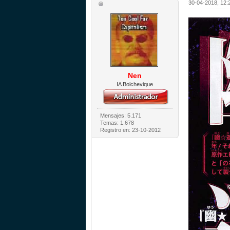
30-04-2018, 12:
Nen
IA Bolchevique
Mensajes: 5.171
Temas: 1.678
Registro en: 23-10-2012