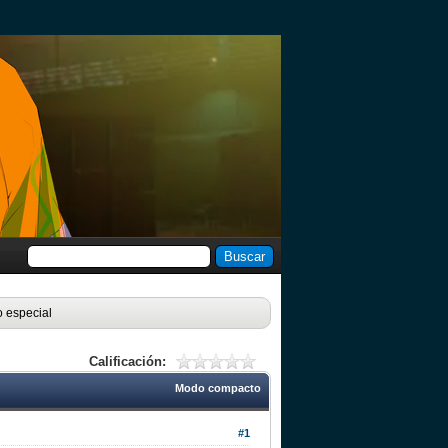
 especial
Calificación:
Modo compacto
#1