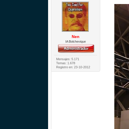
Nen
IA Bolchevique
Mensajes: 5.171
Temas: 1.678
Registro en: 23-10-2012