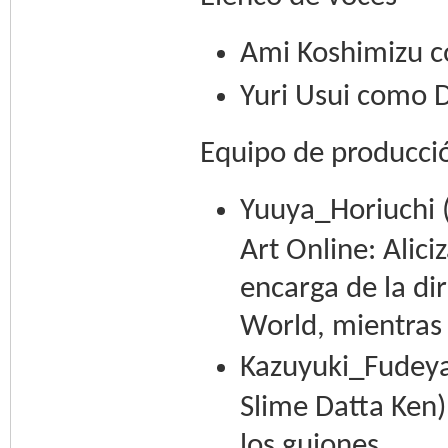
Ami Koshimizu 
Yuri Usui como D
Equipo de producci
Yuuya_Horiuchi 
Art Online: Alic
encarga de la di
World, mientras
Kazuyuki_Fudeyas
Slime Datta Ken)
los guiones.