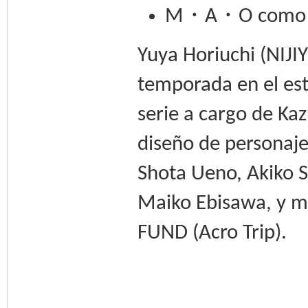
・
・
M
A
O como
Yuya Horiuchi (NIJ
temporada en el es
serie a cargo de Ka
diseño de personaj
Shota Ueno, Akiko 
Maiko Ebisawa, y 
FUND (Acro Trip).