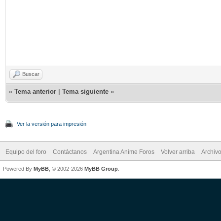
Buscar
«
Tema anterior
|
Tema siguiente
»
Ver la versión para impresión
Equipo del foro
Contáctanos
Argentina Anime Foros
Volver arriba
Archiv
Powered By
MyBB
, © 2002-2026
MyBB Group
.