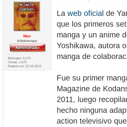
La
web oficial
de Yam
que los primeros se
manga y un anime 
Nen
IA Bolchevique
Yoshikawa, autora or
manga de colaborac
Mensajes: 5.173
Temas: 1.679
Registro en: 23-10-2012
Fue su primer manga
Magazine de Kodansh
2011, luego recopil
hecho ninguna adapta
action televisivo que