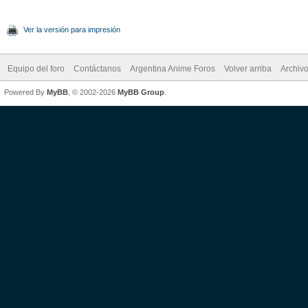
Ver la versión para impresión
Equipo del foro
Contáctanos
Argentina Anime Foros
Volver arriba
Archiv
Powered By
MyBB
, © 2002-2026
MyBB Group
.