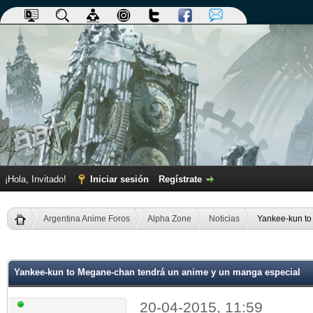
¡Hola, Invitado!
Iniciar sesión
Regístrate
Argentina Anime Foros
Alpha Zone
Noticias
Yankee-kun to
dia
Yankee-kun to Megane-chan tendrá un anime y un manga especial
20-04-2015, 11:59