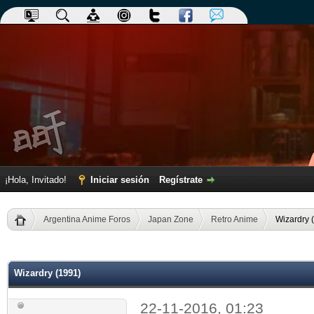
¡Hola, Invitado!
Iniciar sesión
Regístrate
Argentina Anime Foros
Japan Zone
Retro Anime
Wizardry 
dia
Wizardry (1991)
22-11-2016, 01:23