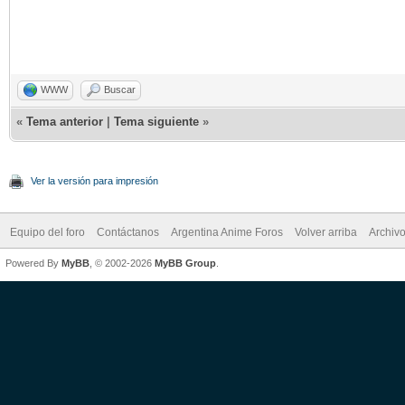
WWW
Buscar
«
Tema anterior
|
Tema siguiente
»
Ver la versión para impresión
Equipo del foro
Contáctanos
Argentina Anime Foros
Volver arriba
Archiv
Powered By
MyBB
, © 2002-2026
MyBB Group
.