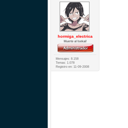
hormiga_electrica
Muerte al Isekai!
Mensajes: 8.158
Temas: 1.078
Registro en: 11-09-2008