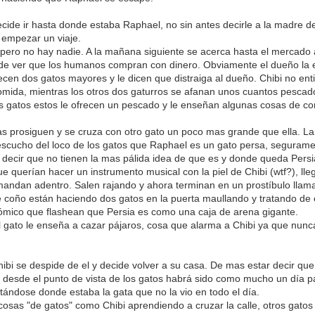
cide ir hasta donde estaba Raphael, no sin antes decirle a la madre d
 empezar un viaje.
í pero no hay nadie. A la mañana siguiente se acerca hasta el mercado
 de ver que los humanos compran con dinero. Obviamente el dueño la 
cen dos gatos mayores y le dicen que distraiga al dueño. Chibi no ent
mida, mientras los otros dos gaturros se afanan unos cuantos pescad
s gatos estos le ofrecen un pescado y le enseñan algunas cosas de c
s prosiguen y se cruza con otro gato un poco mas grande que ella. La 
scucho del loco de los gatos que Raphael es un gato persa, seguramen
decir que no tienen la mas pálida idea de que es y donde queda Persi
ue querían hacer un instrumento musical con la piel de Chibi (wtf?), l
mandan adentro. Salen rajando y ahora terminan en un prostíbulo llam
 coño están haciendo dos gatos en la puerta maullando y tratando de 
ómico que flashean que Persia es como una caja de arena gigante.
 gato le enseña a cazar pájaros, cosa que alarma a Chibi ya que nunc
ibi se despide de el y decide volver a su casa. De mas estar decir qu
desde el punto de vista de los gatos habrá sido como mucho un día 
tándose donde estaba la gata que no la vio en todo el día.
sas "de gatos" como Chibi aprendiendo a cruzar la calle, otros gatos m