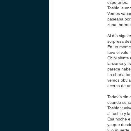
esperarlos.
Toshio la en
Vemos varias
paseaba por 
zona, hermos
Al día sigui
sorpresa des
En un moment
tuvo el valo
Chibi siente
lanzarse y t
parece haber
La charla to
vemos obviam
acerca de un
Todavía sin 
cuando se su
Toshio vuelv
a Toshio y l
Esa noche es
ya que desde
y lo muerde