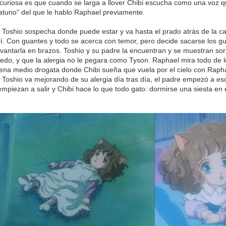
uriosa es que cuando se larga a llover Chibi escucha como una voz q
gatuno" del que le hablo Raphael previamente.
Toshio sospecha donde puede estar y va hasta el prado atrás de la c
lí. Con guantes y todo se acerca con temor, pero decide sacarse los gu
evantarla en brazos. Toshio y su padre la encuentran y se muestran so
edo, y que la alergia no le pegara como Tyson. Raphael mira todo de l
na medio drogata donde Chibi sueña que vuela por el cielo con Raph
Toshio va mejorando de su alergia día tras día, el padre empezó a escr
piezan a salir y Chibi hace lo que todo gato: dormirse una siesta en e