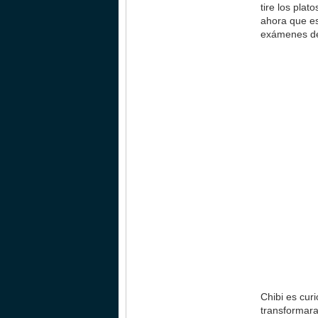
tire los pla
ahora que es
exámenes de 
Chibi es cur
transformara