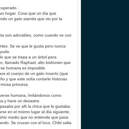
ecuperado.
evo hogar. Cosa que un día que
ando un gato siamés que vio por la
prota son adorables, como cuando ve con
ntes. Se ve que le gusta pero nunca
ayuda.
lo que se trepa a un árbol para
co, llamado Raphael, alto bishonen que
erse humana es imposible.
yace el cuerpo de un gato muerto (que
 y que este solía contarle historias
ermosa princesa.
olverse humana, imitándonos como
sa y hace un desastre.
pasaba por allí la chica que le gustaba
se en el mismo lugar al día siguiente.
oshio medio que no entiende que pasa
ndo. Se cruzan con el loco, Chibi salta