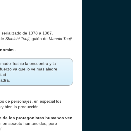
a
serializado de 1978 a 1987.
 de
Shinichi Tsuji
, guión de
Masaki Tsuji
onomimi.
mado Toshio la encuentra y la
sfuerzo ya que lo ve mas alegre
dad.
uadra.
ños de personajes, en especial los
y bien la producción.
to de los protagonistas humanos ven
an en secreto humanoides, pero
í.