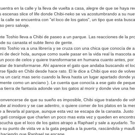
cuentra en la calle y la lleva de vuelta a casa, alegre de que se haya r
 escenas slice of life donde Chibi-neko se va acostumbrando a su nu
la calle se encuentra con "el loco de los gatos", un tipo que esta busc
o pero salvaje.
ente Toshio lleva a Chibi de paseo a un parque. Las reacciones de la 
de su canasta el subte lleno de gente.
o Toshio va a una librería y se cruza con una chica que conocía de a
r ni de decir hola, aunque como suele pasar en la vida real la mascota 
 un poco de celos y quiere transformarse en humana cuanto antes, por 
ratar de transformarse. Ahí aparece el gato que andaba buscando el lo
se fijado en Chibi desde hace rato. El le dice a Chibi que eso de volv
ma un cariz mas serio cuando la lleva hasta un lugar apartado donde 
ente como un anciano ). Le cuenta que conocía a ese gato de pequeño
a tierra de fantasía adonde van los gatos al morir y donde vive una h
convencerse de que su sueño es imposible, Chibi sigue tratando de v
be al inodoro y se cae adentro, o quiere comer de los platos en la me
e a llevarla al parque, aunque esta vez se escapa de la canasta. Justo 
a gati consigue que charlen un poco mas esta vez y queden en encontrar
cucha que el loco de los gatos atrapo a Raphael y sale a ayudarlo. T
 su punto de vista ve a la gata pegada a la puerta, rascándola y maulla
, haciendo que Raphael se escape.