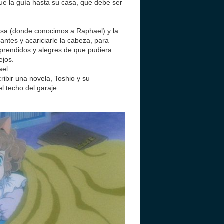
ue la guía hasta su casa, que debe ser
asa (donde conocimos a Raphael) y la
antes y acariciarle la cabeza, para
rprendidos y alegres de que pudiera
ejos.
ael.
ibir una novela, Toshio y su
l techo del garaje.