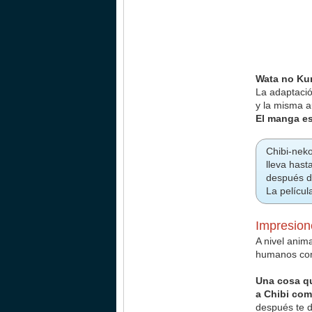
Wata no Kun
La adaptació
y la misma 
El manga es
Chibi-nek
lleva hast
después de
La películ
Impresion
A nivel anim
humanos con
Una cosa qu
a Chibi com
después te d