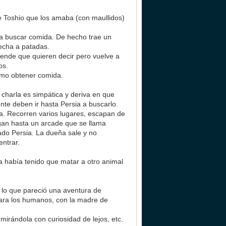
e Toshio que los amaba (con maullidos)
 a buscar comida. De hecho trae un
echa a patadas.
iende que quieren decir pero vuelve a
os.
omo obtener comida.
charla es simpática y deriva en que
te deben ir hasta Persia a buscarlo.
a. Recorren varios lugares, escapan de
legan hasta un arcade que se llama
ado Persia. La dueña sale y no
entrar.
a había tenido que matar a otro animal
e lo que pareció una aventura de
para los humanos, con la madre de
irándola con curiosidad de lejos, etc.