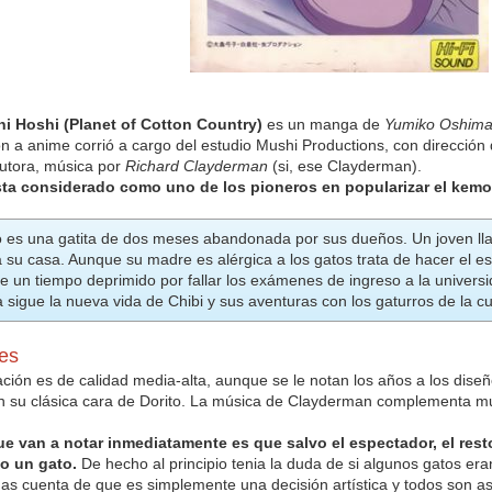
i Hoshi (Planet of Cotton Country)
es un manga de
Yumiko Oshim
n a anime corrió a cargo del estudio Mushi Productions, con dirección
autora, música por
Richard Clayderman
(si, ese Clayderman).
ta considerado como uno de los pioneros en popularizar el kem
o es una gatita de dos meses abandonada por sus dueños. Un joven lla
a su casa. Aunque su madre es alérgica a los gatos trata de hacer el e
 un tiempo deprimido por fallar los exámenes de ingreso a la universi
a sigue la nueva vida de Chibi y sus aventuras con los gaturros de la c
es
ación es de calidad media-alta, aunque se le notan los años a los dise
 su clásica cara de Dorito. La música de Clayderman complementa mu
e van a notar inmediatamente es que salvo el espectador, el res
o un gato.
De hecho al principio tenia la duda de si algunos gatos er
as cuenta de que es simplemente una decisión artística y todos son as