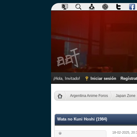
¡Hola, Invitado!
Iniciar sesión
Regístra
Argentina Anime Foros
Japan Zone
0 voto(s) - 0 Media
1
2
3
4
5
Wata no Kuni Hoshi (1984)
18-02-2025, 20