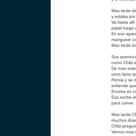
Mas tarde de
y estaba por
Va hasta all
papel luego
En eso apare
manguear co
Mas tarde lo
Sus aventura
como Chibi e
De mas esta 
unos tipos q
Persia y se 
entiende que
Encima es c
Esa noche el
para comer.
Mas tarde Ch
muchos días 
Chibi pregun
Vemos mas co