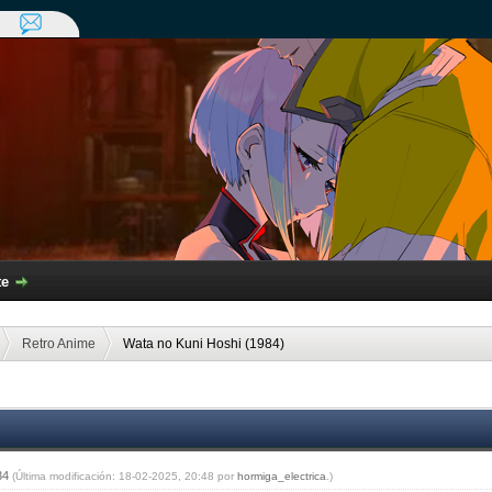
te
Retro Anime
Wata no Kuni Hoshi (1984)
:34
(Última modificación: 18-02-2025, 20:48 por
hormiga_electrica
.)