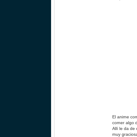
El anime com
comer algo d
Allí le da d
muy graciosa