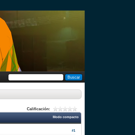
Calificación:
Modo compacto
#1