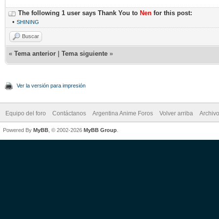
The following 1 user says Thank You to
Nen
for this post:
•
SHINING
Buscar
«
Tema anterior
|
Tema siguiente
»
Ver la versión para impresión
Equipo del foro
Contáctanos
Argentina Anime Foros
Volver arriba
Archiv
Powered By
MyBB
, © 2002-2026
MyBB Group
.