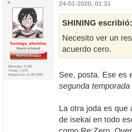
24-01-2020, 01:31
SHINING escribió
Necesito ver un r
hormiga_electrica
acuerdo cero.
Muerte al Isekai!
Mensajes: 8.158
Temas: 1.078
See, posta. Ese es 
Registro en: 11-09-2008
segunda temporada 
La otra joda es que 
de isekai en todo es
como Re:Zero, Overl