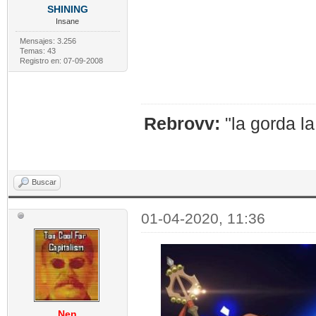
SHINING
Insane
Mensajes: 3.256
Temas: 43
Registro en: 07-09-2008
Rebrovv:
"la gorda l
Buscar
01-04-2020, 11:36
Nen