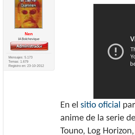
Nen
IA Bolchevique
Mensajes: 5.173
Temas: 1.679
Registro en: 23-10-2012
En el
sitio oficial
par
anime de la serie d
Touno, Log Horizon,