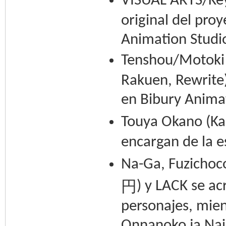
VISUAL ARTS/Key 
original del pro
Animation Studi
Tenshou/Motoki T
Rakuen, Rewrite)
en Bibury Animat
Touya Okano (Kag
encargan de la e
Na-Ga, Fuzichoco
円
) y LACK se ac
personajes, mie
Onnanoko ja Nai