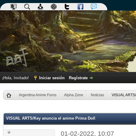
¡Hola, Invitado!
Iniciar sesión
Regístrate
Argentina Anime Foros
Alpha Zone
Noticias
VISUAL ARTS/K
dia
VISUAL ARTS/Key anuncia el anime Prima Doll
01-02-2022, 10:07