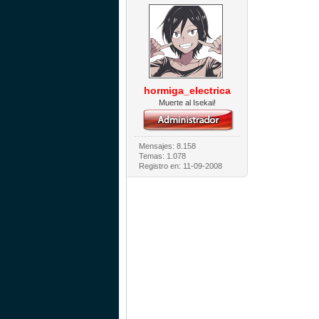
hormiga_electrica
Muerte al Isekai!
Mensajes: 8.158
Temas: 1.078
Registro en: 11-09-2008