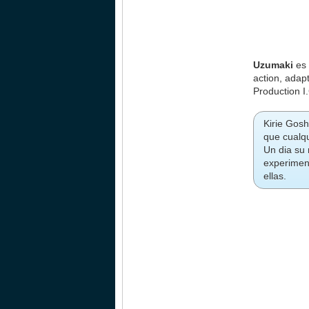
Uzumaki
es
action, adap
Production I
Kirie Gosh
que cualq
Un dia su 
experiment
ellas.