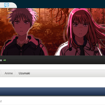
te
Anime
Uzumaki
07