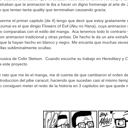
traban que la animacion le iba a hacer un digno homenaje al arte de Ju
 que tenian tanta quality que terminaban causando gracia.
erme el primer capitulo (de 4) tengo que decir que estoy gratamente s
Uzumai es el que dirigio Flowers of Evil (Aku no Hana), cuya animacio
o comparabas con el estilo del manga. Aca tenemos todo lo contrario ya
n animacion tradicional y otras yerbas. De hecho le da un aire extrañ
 que la hayan hecho en blanco y negro. Me encanta que muchas veces
llas subliminalmente ocultas.
musica de Colin Stetson. Cuando escuche su trabajo en
Hereditary
y
C
a este proyecto.
 rato que me lei el manga, me di cuenta de que cambiaron el orden d
ntroduccion del pibe caracol, haciendo que sucedan casi al mismo tie
 consiguen meter el resto de la historia en 3 capitulos sin que quede