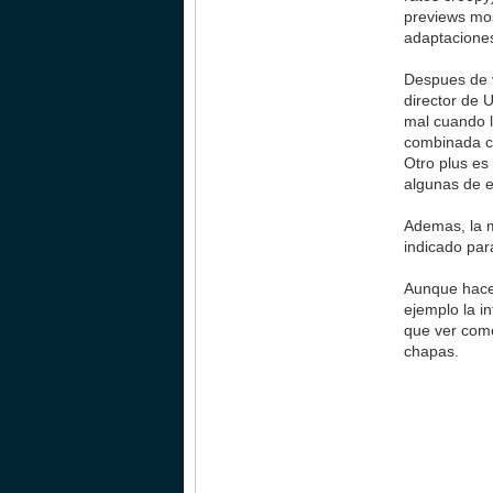
previews mos
adaptaciones
Despues de v
director de 
mal cuando l
combinada co
Otro plus es
algunas de e
Ademas, la 
indicado par
Aunque hace
ejemplo la i
que ver como
chapas.