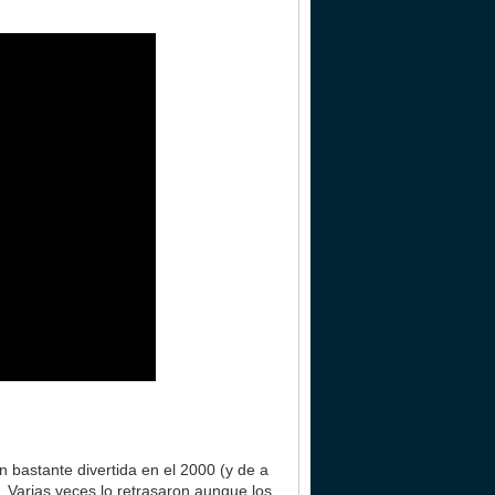
 bastante divertida en el 2000 (y de a
 Varias veces lo retrasaron aunque los