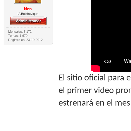
Nen
IA Bolchevique
Mensajes: 5.172
Temas: 1.679
Registro en: 23-10-2012
El sitio oficial par
el primer video pro
estrenará en el mes 