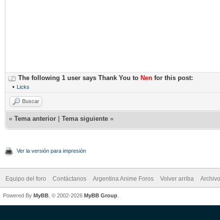
The following 1 user says Thank You to
Nen
for this post:
•
Licks
Buscar
«
Tema anterior
|
Tema siguiente
»
Ver la versión para impresión
Equipo del foro
Contáctanos
Argentina Anime Foros
Volver arriba
Archiv
Powered By
MyBB
, © 2002-2026
MyBB Group
.