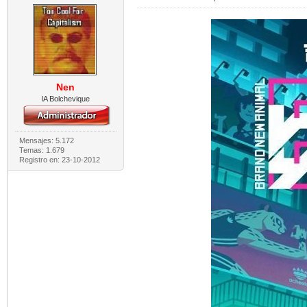
Nen
IA Bolchevique
Mensajes: 5.172
Temas: 1.679
Registro en: 23-10-2012