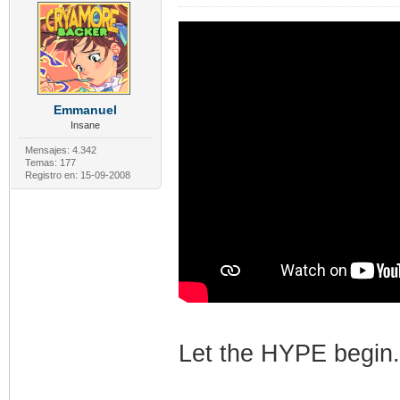
Emmanuel
Insane
Mensajes: 4.342
Temas: 177
Registro en: 15-09-2008
Let the HYPE begin