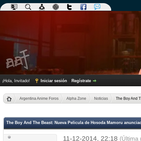
¡Hola, Invitado!
Iniciar sesión
Regístrate
Argentina Anime Foros
Alpha Zone
Noticias
The Boy And T
dia
The Boy And The Beast: Nueva Pelicula de Hosoda Mamoru anuncia
11-12-2014, 22:18
(Última