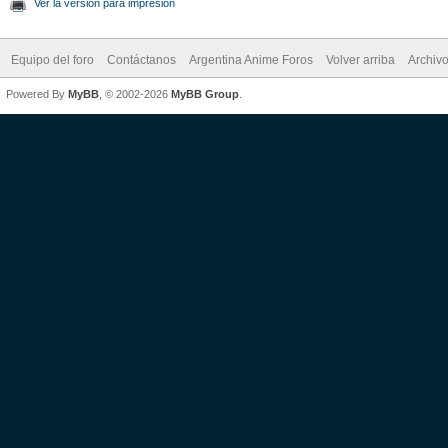
Ver la versión para impresión
Equipo del foro
Contáctanos
Argentina Anime Foros
Volver arriba
Archiv
Powered By
MyBB
, © 2002-2026
MyBB Group
.