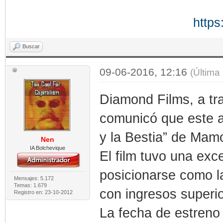
https
Buscar
09-06-2016, 12:16
(Última
Diamond Films, a tra
comunicó que este a
y la Bestia” de Mam
Nen
IA Bolchevique
El film tuvo una exc
posicionarse como l
Mensajes: 5.172
Temas: 1.679
con ingresos superio
Registro en: 23-10-2012
La fecha de estreno