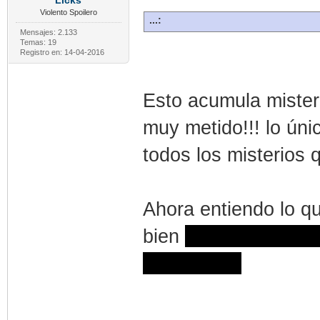
Licks
Violento Spoilero
...:
Mensajes: 2.133
Temas: 19
Registro en: 14-04-2016
Esto acumula misteri
muy metido!!! lo úni
todos los misterios 
Ahora entiendo lo q
bien
un hombre en e
Elliot Page.