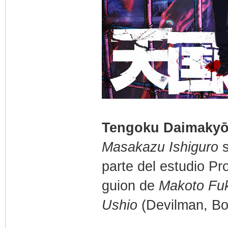
Tengoku Daimakyō 
Masakazu Ishiguro
s
parte del estudio Pr
guion de
Makoto Fu
Ushio
(Devilman, Bo