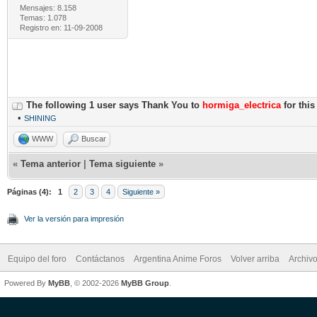
Mensajes: 8.158
Temas: 1.078
Registro en: 11-09-2008
The following 1 user says Thank You to
hormiga_electrica
for this
•
SHINING
WWW
Buscar
«
Tema anterior
|
Tema siguiente
»
Páginas (4):
1
2
3
4
Siguiente »
Ver la versión para impresión
Equipo del foro
Contáctanos
Argentina Anime Foros
Volver arriba
Archiv
Powered By
MyBB
, © 2002-2026
MyBB Group
.