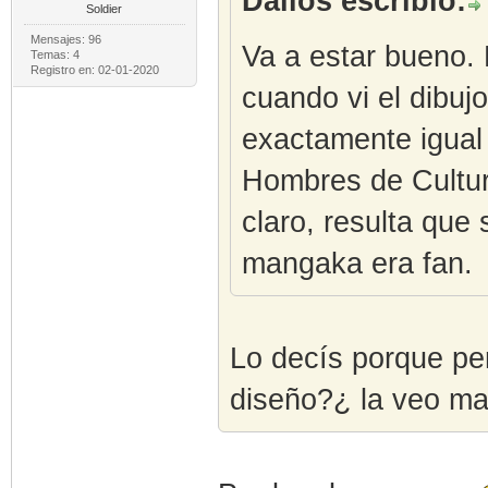
Dallos escribió:
Soldier
Mensajes: 96
Va a estar bueno.
Temas: 4
Registro en: 02-01-2020
cuando vi el dibujo
exactamente igual 
Hombres de Cultur
claro, resulta que
mangaka era fan.
Lo decís porque pe
diseño?¿ la veo ma