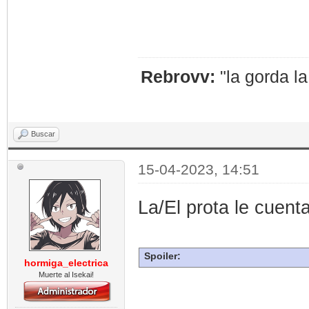
Rebrovv:
"la gorda l
Buscar
15-04-2023, 14:51
La/El prota le cuenta
Spoiler:
hormiga_electrica
Muerte al Isekai!