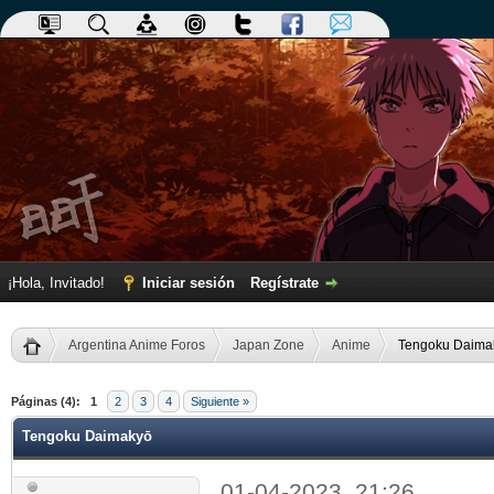
¡Hola, Invitado!
Iniciar sesión
Regístrate
Argentina Anime Foros
Japan Zone
Anime
Tengoku Daima
dia
Páginas (4):
1
2
3
4
Siguiente »
Tengoku Daimakyō
01-04-2023, 21:26