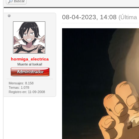
Buscar
08-04-2023, 14:08
(Última
hormiga_electrica
Muerte al Isekai!
Mensajes: 8.158
Temas: 1.078
Registro en: 11-09-2008