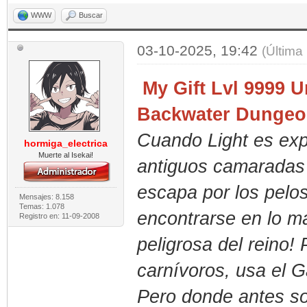
WWW
Buscar
03-10-2025, 19:42
(Última
My Gift Lvl 9999 U
Backwater Dungeon
Cuando Light es exp
hormiga_electrica
Muerte al Isekai!
antiguos camaradas s
escapa por los pelos 
Mensajes: 8.158
Temas: 1.078
encontrarse en lo m
Registro en: 11-09-2008
peligrosa del reino!
carnívoros, usa el G
Pero donde antes so