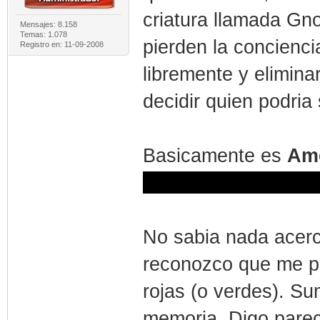
criatura llamada G
Mensajes: 8.158
Temas: 1.078
pierden la concienc
Registro en: 11-09-2008
libremente y elimina
decidir quien podria 
Basicamente es
Am
buena dosis de time
No sabia nada acer
reconozco que me po
rojas (o verdes). Su
memoria. Digo parec