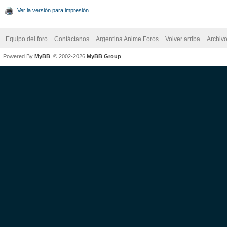
Ver la versión para impresión
Equipo del foro
Contáctanos
Argentina Anime Foros
Volver arriba
Archiv
Powered By
MyBB
, © 2002-2026
MyBB Group
.