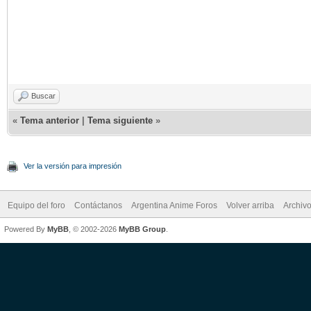
Buscar
«
Tema anterior
|
Tema siguiente
»
Ver la versión para impresión
Equipo del foro
Contáctanos
Argentina Anime Foros
Volver arriba
Archiv
Powered By
MyBB
, © 2002-2026
MyBB Group
.