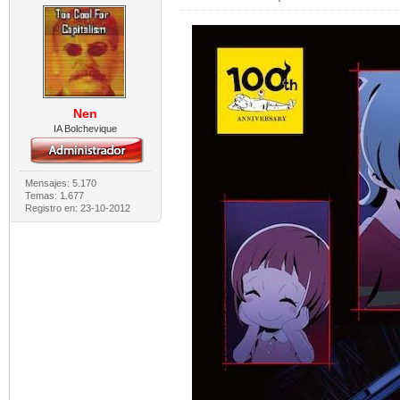
Nen
IA Bolchevique
Mensajes: 5.170
Temas: 1.677
Registro en: 23-10-2012