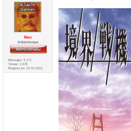
Nen
IA Bolchevique
Mensajes: 5.171
Temas: 1.678
Registro en: 23-10-2012