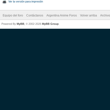
Ver la versión para impresión
Equipo del foro
Contáctanos
Argentina Anime Foros
Volver arriba
Archiv
Powered By
MyBB
, © 2002-2026
MyBB Group
.