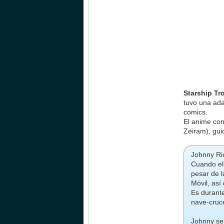
Starship Tr
tuvo una ada
comics.
El anime con
Zeiram), gu
Johnny Ri
Cuando ell
pesar de l
Móvil, as
Es durante
nave-cruce
Johnny se