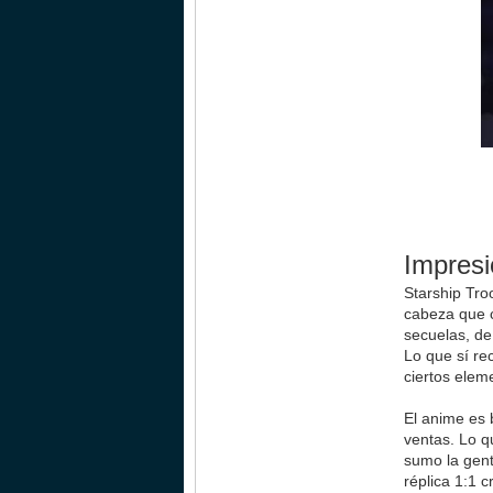
Impres
Starship Tro
cabeza que c
secuelas, de
Lo que sí re
ciertos elem
El anime es 
ventas. Lo q
sumo la gent
réplica 1:1 