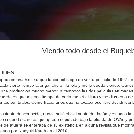
Viendo todo desde el Buque
iones
opers es una historia que la conocí luego de ver la película de 1997 d
ada cierto tiempo la engancho en la tele y me la quedo viendo. Curi
 una producción mucho menor, ni tampoco las dos películas animadas
cuerdo es que al poco tiempo de verla me leí el libro y me di cuenta de
entos puntuales. Como hacía años que no tocaba ese libro decidí leerl
bastante desconocido, nunca salió oficialmente de Japón y es poca la 
ue si queda claro es que quedo sepultado bajo la oleada de OVAs y pel
e de afuera se enteraba de su existencia en alguna revista que mostrab
creada por Naoyuki Katoh en el 2010.