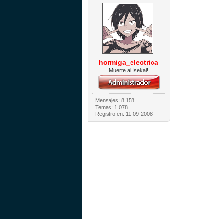
hormiga_electrica
Muerte al Isekai!
Mensajes: 8.158
Temas: 1.078
Registro en: 11-09-2008