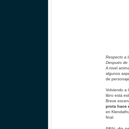
Respecto a l
Después de 
A nivel anim
algunos aspe
de personaje
Volviendo a 
libro está e
Breve escena
prota hace 
en Klendathu
final.