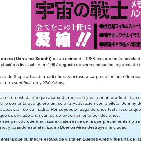
oopers (Uchu no Senshi)
es un anime de 1988 basado en la novela 
ptación a live-action en 1997 seguida de varias secuelas, algunas de
sto de 6 episodios de media hora y estuvo a cargo del estudio Sunrise
ion de
Tsunehisa Ito
y
Shō Aikawa.
co es un estudiante que acaba de recibirse y está enamorado de su 
a le comenta que quiere unirse a la Federación como piloto, Johnny dec
a oposición de su madre. Por supuesto luego de unos tests resulta que
í que es enviado a un campo de entrenamiento por dos años.
 ese periodo que una raza extraterrestre de la que previamente no se te
ro, y cuando esta aterriza en Buenos Aires destruyen la ciudad.
 entera que su madre estaba de visita en Buenos Aires y fue una de l