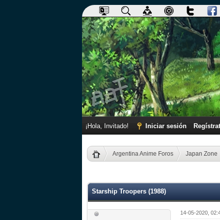
¡Hola, Invitado!
Iniciar sesión
Regístra
Argentina Anime Foros
Japan Zone
0 voto(s) - 0 Media
1
2
3
4
5
Starship Troopers (1988)
14-05-2020, 02