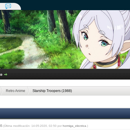
te
Retro Anime
Starship Troopers (1988)
:45
(Última modificación: 14-05-2020, 02:50 por
hormiga_electrica
.)