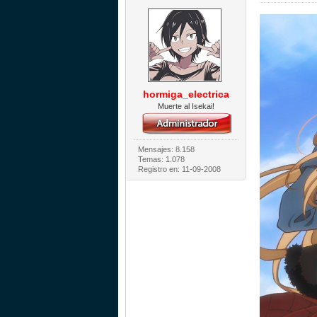
hormiga_electrica
Muerte al Isekai!
Mensajes: 8.158
Temas: 1.078
Registro en: 11-09-2008