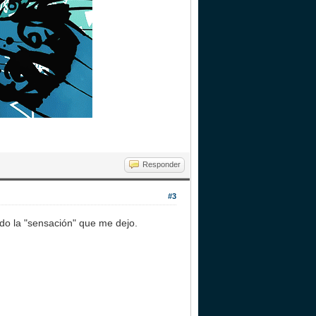
Responder
#3
o la "sensación" que me dejo.