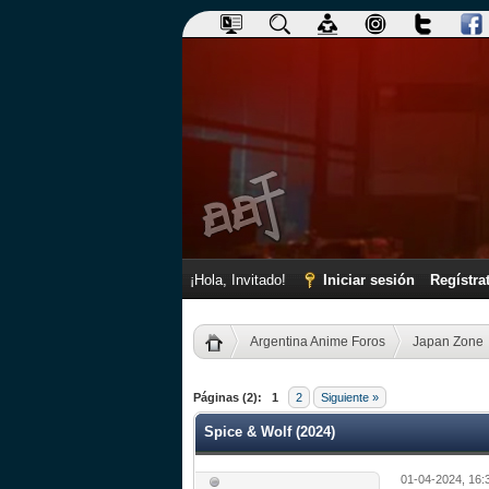
¡Hola, Invitado!
Iniciar sesión
Regístra
Argentina Anime Foros
Japan Zone
0 voto(s) - 0 Media
1
2
3
4
5
Páginas (2):
1
2
Siguiente »
Spice & Wolf (2024)
01-04-2024, 16