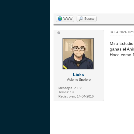
WWW
Buscar
04-04-2024, 02:
Mirá Estudio
ganas el An
Hace como 10
Licks
Violento Spoilero
Mensajes: 2.133
Temas: 19
Registro en: 14-04-2016