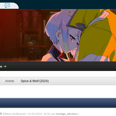
te
Anime
Spice & Wolf (2024)
:35
(Última modificación: 01-04-2024, 16:41 por
hormiga_electrica
.)