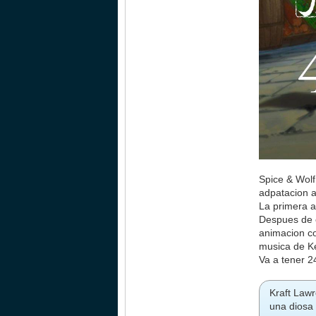
Spice & Wolf
adpatacion a
La primera a
Despues de e
animacion co
musica de K
Va a tener 2
Kraft Law
una diosa 