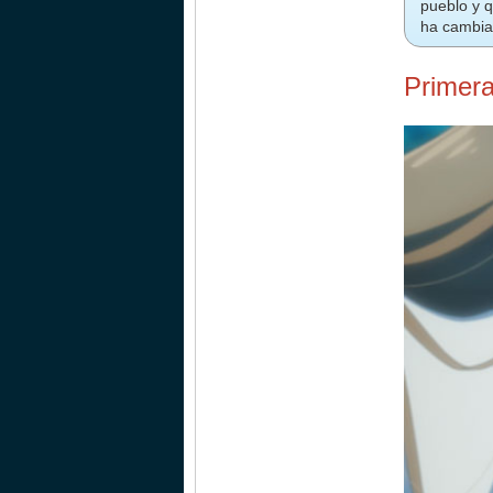
pueblo y q
ha cambiad
Primera