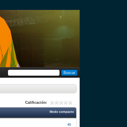
Calificación:
Modo compacto
#1