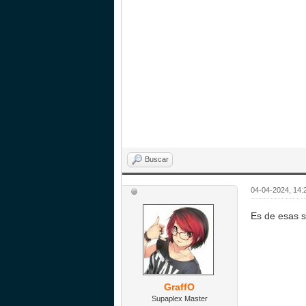
Buscar
04-04-2024, 14:
Es de esas 
GraffO
Supaplex Master