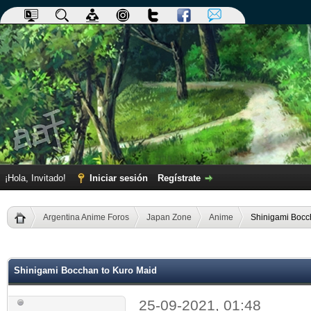
¡Hola, Invitado!
Iniciar sesión
Regístrate
Argentina Anime Foros
Japan Zone
Anime
Shinigami Bocc
dia
Shinigami Bocchan to Kuro Maid
25-09-2021, 01:48