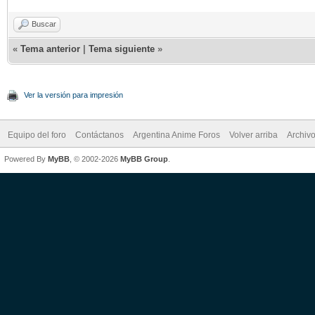
Buscar
«
Tema anterior
|
Tema siguiente
»
Ver la versión para impresión
Equipo del foro
Contáctanos
Argentina Anime Foros
Volver arriba
Archiv
Powered By
MyBB
, © 2002-2026
MyBB Group
.