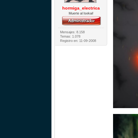
hormiga_electrica
Muerte al Isekai!
Mensajes: 8.158
Temas: 1.078
Registro en: 11-09-2008