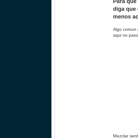
Para que 
diga que 
menos aqu
Algo comun e
aqui no paso
Mezclar sent