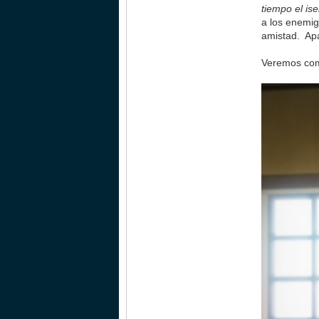
tiempo el is
a los enemig
amistad. Apa
Veremos com