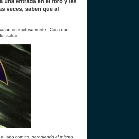
a una entrada en el foro y les
as veces, saben que al
racasan estrepitosamente. Cosa que
el isekai.
 el lado comico,
parodiando al mismo