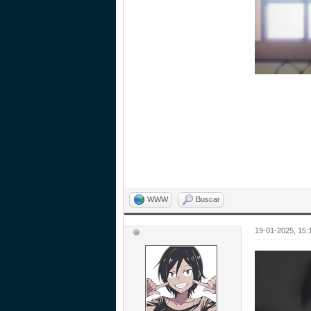
WWW
Buscar
19-01-2025, 15: