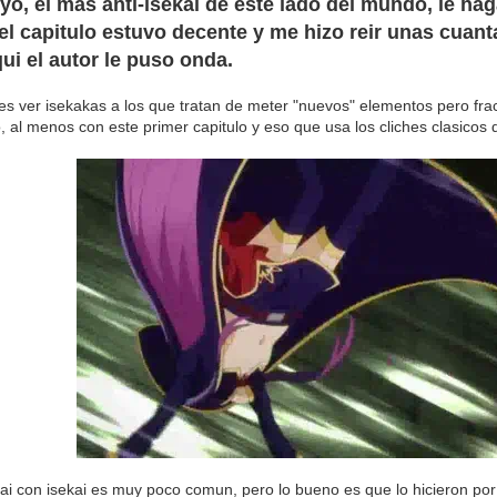
yo, el mas anti-isekai de este lado del mundo, le hag
el capitulo estuvo decente y me hizo reir unas cuant
i el autor le puso onda.
s ver isekakas a los que tratan de meter "nuevos" elementos pero f
, al menos con este primer capitulo y eso que usa los cliches clasicos d
ai con isekai es muy poco comun, pero lo bueno es que lo hicieron por