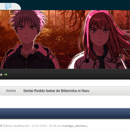
te
Anime
Sentai Reddo Isekai de Bōkensha ni Naru
:54
(Última modificación: 12-01-2025, 16:06 por
hormiga_electrica
.)