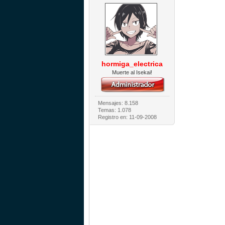
hormiga_electrica
Muerte al Isekai!
Mensajes: 8.158
Temas: 1.078
Registro en: 11-09-2008