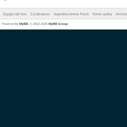
Equipo del foro
Contáctanos
Argentina Anime Foros
Volver arriba
Archiv
Powered By
MyBB
, © 2002-2026
MyBB Group
.