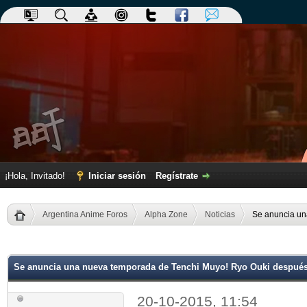
¡Hola, Invitado!
Iniciar sesión
Regístrate
Argentina Anime Foros
Alpha Zone
Noticias
Se anuncia un
dia
Se anuncia una nueva temporada de Tenchi Muyo! Ryo Ouki después
20-10-2015, 11:54