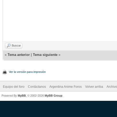
Buscar
«
Tema anterior
|
Tema siguiente
»
Ver la versión para impresión
Equipo del foro
Contáctanos
Argentina Anime Foros
Volver arriba
Archiv
Powered By
MyBB
, © 2002-2026
MyBB Group
.