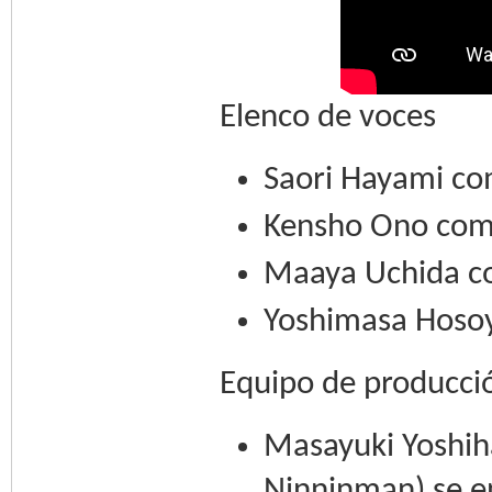
Elenco de voces
Saori Hayami c
Kensho Ono como
Maaya Uchida c
Yoshimasa Hoso
Equipo de producci
Masayuki Yoshih
Ninninman) se en