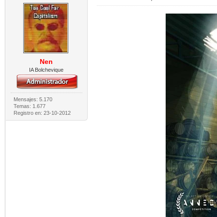
Nen
IA Bolchevique
Mensajes: 5.170
Temas: 1.677
Registro en: 23-10-2012