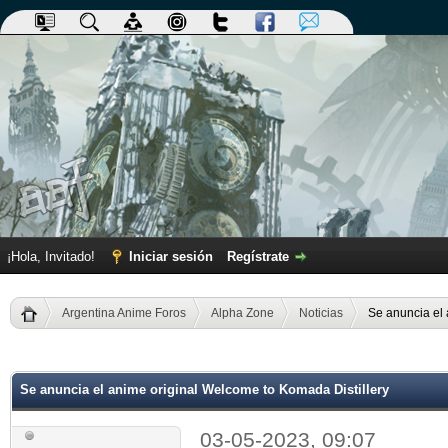
¡Hola, Invitado!
Iniciar sesión
Regístrate
Argentina Anime Foros
Alpha Zone
Noticias
Se anuncia el 
dia
Se anuncia el anime original Welcome to Komada Distillery
03-05-2023, 09:07