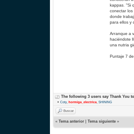
kappas. "Si 
conectar los
donde trabaj
para ellos y
Arranque a v
haciéndote l
una nutria g
Puntaje 7 d
The following 3 users say Thank You t
•
Coty
,
hormiga_electrica
,
SHINING
Buscar
«
Tema anterior
|
Tema siguiente
»