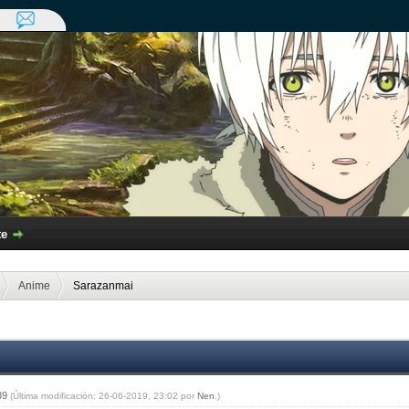
te
Anime
Sarazanmai
:39
(Última modificación: 26-06-2019, 23:02 por
Nen
.)