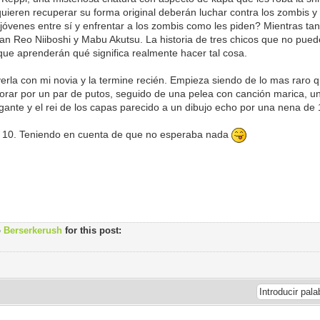
quieren recuperar su forma original deberán luchar contra los zombis 
 jóvenes entre sí y enfrentar a los zombis como les piden? Mientras tant
an Reo Niiboshi y Mabu Akutsu. La historia de tres chicos que no pue
 que aprenderán qué significa realmente hacer tal cosa.
erla con mi novia y la termine recién. Empieza siendo de lo mas raro 
lorar por un par de putos, seguido de una pelea con canción marica, u
igante y el rei de los capas parecido a un dibujo echo por una nena de
e 10. Teniendo en cuenta de que no esperaba nada
o
Berserkerush
for this post: