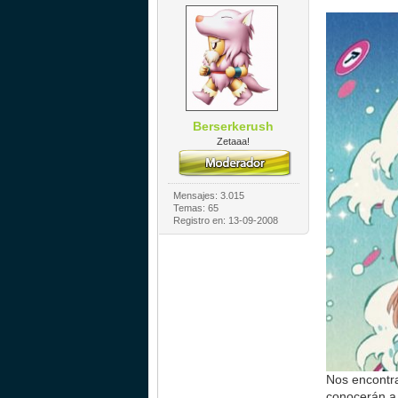
Berserkerush
Zetaaa!
Mensajes: 3.015
Temas: 65
Registro en: 13-09-2008
Nos encontra
conocerán a 