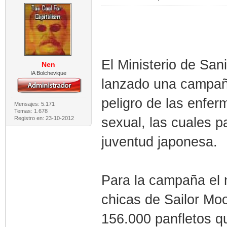
El Ministerio de San
Nen
IA Bolchevique
lanzado una campaña
peligro de las enfe
Mensajes: 5.171
Temas: 1.678
sexual, las cuales p
Registro en: 23-10-2012
juventud japonesa.
Para la campaña el 
chicas de Sailor Mo
156.000 panfletos qu