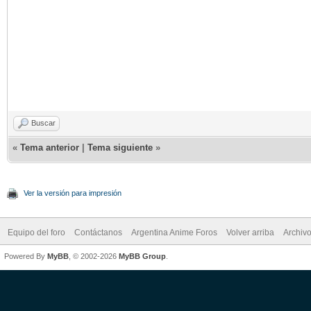
Buscar
«
Tema anterior
|
Tema siguiente
»
Ver la versión para impresión
Equipo del foro
Contáctanos
Argentina Anime Foros
Volver arriba
Archiv
Powered By
MyBB
, © 2002-2026
MyBB Group
.