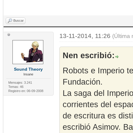
Buscar
13-11-2014, 11:26
(Última
Nen escribió:
Robots e Imperio t
Sound Theory
Insane
Fundación.
Mensajes: 3.241
Temas: 46
La saga del Imperio
Registro en: 06-09-2008
corrientes del espac
de escritura es dis
escribió Asimov. Ba