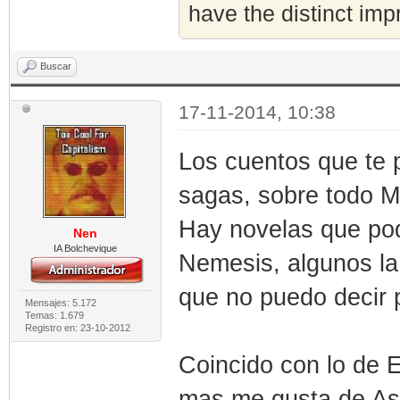
have the distinct imp
Buscar
17-11-2014, 10:38
Los cuentos que te p
sagas, sobre todo M
Hay novelas que pod
Nen
IA Bolchevique
Nemesis, algunos la 
que no puedo decir p
Mensajes: 5.172
Temas: 1.679
Registro en: 23-10-2012
Coincido con lo de E
mas me gusta de As