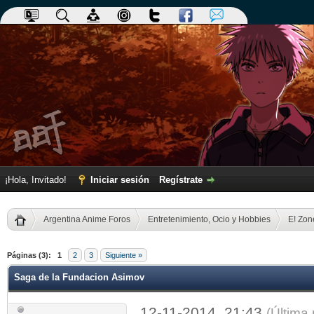
¡Hola, Invitado!
Iniciar sesión
Regístrate
Argentina Anime Foros
Entretenimiento, Ocio y Hobbies
E! Zon
dia
Páginas (3):
1
2
3
Siguiente »
Saga de la Fundacion Asimov
12-11-2014, 21:43
(Última