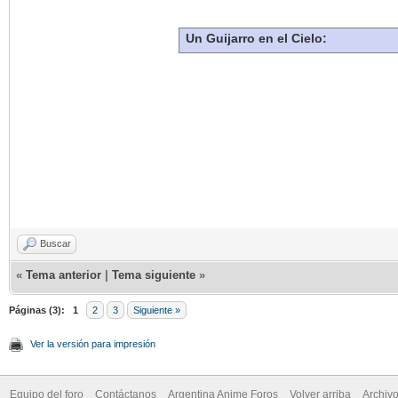
Un Guijarro en el Cielo:
Buscar
«
Tema anterior
|
Tema siguiente
»
Páginas (3):
1
2
3
Siguiente »
Ver la versión para impresión
Equipo del foro
Contáctanos
Argentina Anime Foros
Volver arriba
Archiv