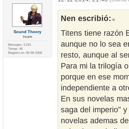
Nen escribió:
Titens tiene razón 
Sound Theory
Insane
aunque no lo sea en
Mensajes: 3.241
Temas: 46
resto, aunque al se
Registro en: 06-09-2008
Para mi la trilogía 
porque en ese mom
independiente a otr
En sus novelas mas 
saga del imperio" y
novelas ademas de