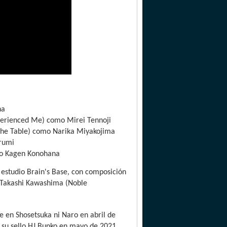
na
xperienced Me) como Mirei Tennoji
 the Table) como Narika Miyakojima
urumi
omo Kagen Konohana
l estudio Brain's Base, con composición
e Takashi Kawashima (Noble
e en Shosetsuka ni Naro en abril de
 su sello HJ Bunko en mayo de 2021.