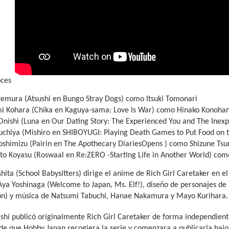
oces
Uemura (Atsushi en Bungo Stray Dogs) como Itsuki Tomonari
i Kohara (Chika en Kaguya-sama: Love Is War) como Hinako Konoha
 Onishi (Luna en Our Dating Story: The Experienced You and The Ine
suchiya (Mishiro en SHIBOYUGI: Playing Death Games to Put Food on
oshimizu (Pairin en The Apothecary DiariesOpens ) como Shizune Ts
ito Koyasu (Roswaal en Re:ZERO -Starting Life in Another World) c
hita (School Babysitters) dirige el anime de Rich Girl Caretaker en e
 Aya Yoshinaga (Welcome to Japan, Ms. Elf!), diseño de personajes d
on) y música de Natsumi Tabuchi, Hanae Nakamura y Mayo Kurihara.
shi publicó originalmente Rich Girl Caretaker de forma independient
de que Hobby Japan recogiera la serie y comenzara a publicarla bajo