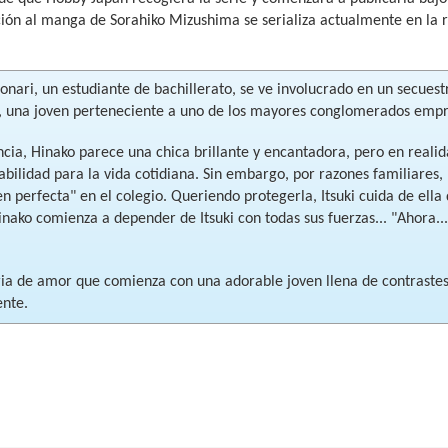
ón al manga de Sorahiko Mizushima se serializa actualmente en la r
monari, un estudiante de bachillerato, se ve involucrado en un secues
 una joven perteneciente a uno de los mayores conglomerados empre
ncia, Hinako parece una chica brillante y encantadora, pero en realid
bilidad para la vida cotidiana. Sin embargo, por razones familiares,
en perfecta" en el colegio. Queriendo protegerla, Itsuki cuida de el
nako comienza a depender de Itsuki con todas sus fuerzas... "Ahora... s
ria de amor que comienza con una adorable joven llena de contrastes 
ente.