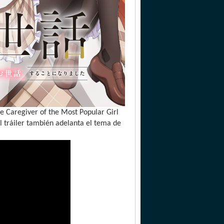
he Caregiver of the Most Popular Girl
El tráiler también adelanta el tema de