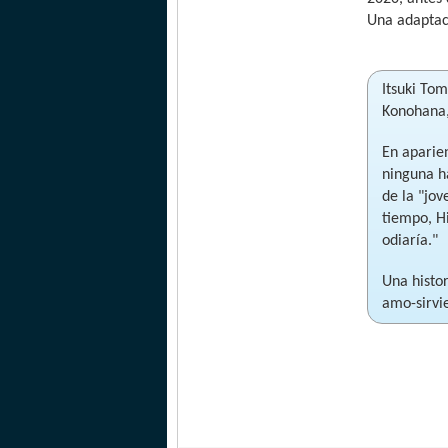
Una adaptaci
Itsuki To
Konohana,
En aparie
ninguna ha
de la "jov
tiempo, Hi
odiaría."
Una histo
amo-sirvi