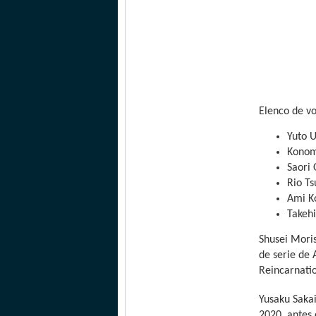
Elenco de v
Yuto 
Konom
Saori
Rio T
Ami K
Takeh
Shusei Moris
de serie de
Reincarnati
Yusaku Sakai
2020, antes 