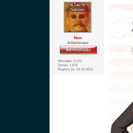
Nen
IA Bolchevique
Mensajes: 5.173
Temas: 1.679
Registro en: 23-10-2012