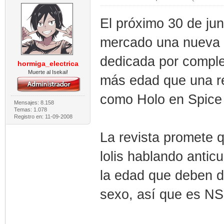
El próximo 30 de juni
mercado una nueva r
dedicada por complet
hormiga_electrica
Muerte al Isekai!
más edad que una r
como Holo en Spice
Mensajes: 8.158
Temas: 1.078
Registro en: 11-09-2008
La revista promete 
lolis hablando antic
la edad que deben d
sexo, así que es N