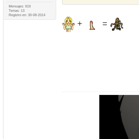
Mensajes: 919
Temas: 13
Registro en: 30-08-2014
+
=