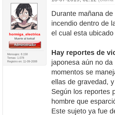
Durante mañana de e
incendio dentro de l
el cual esta ubicado
hormiga_electrica
Muerte al Isekai!
Hay reportes de vi
Mensajes: 8.158
Temas: 1.078
japonesa aún no da
Registro en: 11-09-2008
momentos se manejab
ellas de gravedad, 
Según los reportes p
hombre que esparció 
Este sujeto ya fue d