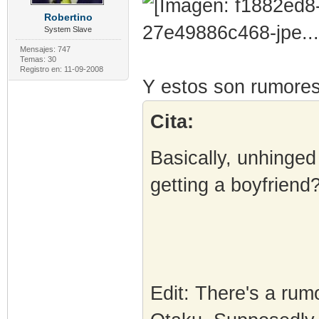
Robertino
System Slave
Mensajes: 747
Temas: 30
Registro en: 11-09-2008
Y estos son rumores
Cita:
Basically, unhinged
getting a boyfriend
Edit: There's a r