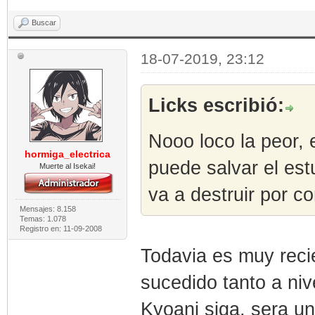
Buscar
18-07-2019, 23:12
Licks escribió:
Nooo loco la peor, 
hormiga_electrica
puede salvar el est
Muerte al Isekai!
va a destruir por co
Mensajes: 8.158
Temas: 1.078
Registro en: 11-09-2008
Todavia es muy recie
sucedido tanto a ni
Kyoani siga, sera u