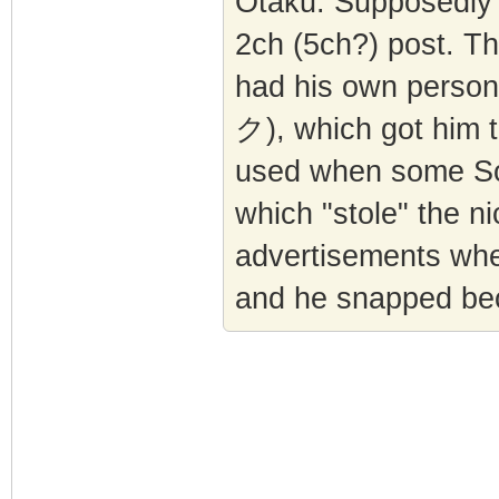
Otaku. Supposedly
2ch (5ch?) post. Th
had his own 
ク), which got him 
used when some So
which "stole" the 
advertisements wher
and he snapped beca