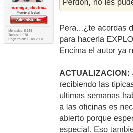
Perdón, no les pude
hormiga_electrica
Muerte al Isekai!
Pera...¿te acordas d
Mensajes: 8.158
Temas: 1.078
para hacerla EXPL
Registro en: 11-09-2008
Encima el autor ya no
ACTUALIZACION:
recibiendo las tipi
ultimas semanas hab
a las oficinas es ne
abierto porque esper
especial. Eso tambie