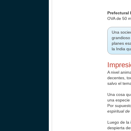
Prefectural
OVA de 50 mi
Una socie
grandioso 
planes esa
la India q
Impres
A nivel anim
decentes, to
salvo el tema
Una cosa que
una especie 
Por supuesto
espiritual d
Luego de la 
despierta de