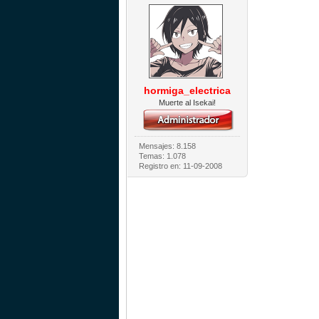
hormiga_electrica
Muerte al Isekai!
Mensajes: 8.158
Temas: 1.078
Registro en: 11-09-2008