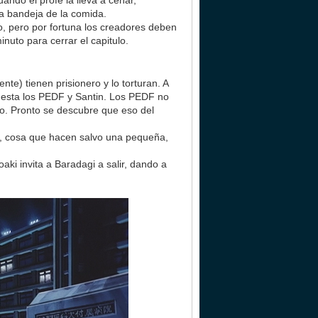
ndo el profe la lleva a cenar,
a bandeja de la comida.
o, pero por fortuna los creadores deben
uto para cerrar el capitulo.
nte) tienen prisionero y lo torturan. A
e esta los PEDF y Santin. Los PEDF no
uko. Pronto se descubre que eso del
os, cosa que hacen salvo una pequeña,
ki invita a Baradagi a salir, dando a