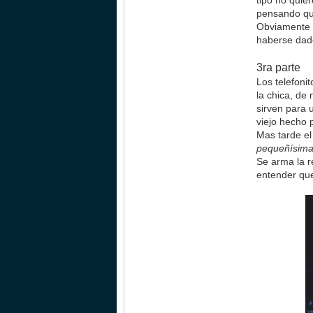
tipo no quie
pensando qu
Obviamente t
haberse dado
3ra parte
Los telefonit
la chica, de
sirven para 
viejo hecho 
Mas tarde el
pequeñísim
Se arma la r
entender que