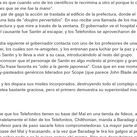
 es que cuando uno de los científicos le recrimina a otro el porque lo 
"
es que se me fue la mano".
par de gags la acción se traslada al edificio de la prefectura, donde e
na lista de "
doujins pervertidos
". En eso recibe una llamada de los m
fectura y que mire a través de la ventana. El gobernador ve el hospital
el causante fue Santin al escapar, y los Telefonitos se aprovecharon de
día siguiente el gobernador contacta con uno de los profesores de una
ei, los cuales son re-amigotes, y los entrenan para luchar por la paz y 
Santin y lo lleva a vivir a su casa, introduciéndolo al resto del grupo.
conocer que el personaje de Santin es algo molesto al principio y gran
Su frase favorita es "
odio a la gente japonesa
". Cosa que en ese momen
-pasteados genéricos liderados por Scope (que parece John Blade de Si
e y les dispara sus misiles incorporados, destruyendo todo el complejo 
elea bastante graciosa, pero el primero demuestra su superioridad misil
 que los Telefonitos tienen su base del Mal en una tienda de fideos, a
ralelamente el líder de los Telefonitos, Chilthonian, manda a Baradagi a
rofesor para de paso sacarle fotos comprometedoras. La mayor parte del
 base del Mal y fracasando, a la vez que Baradagi le tira los galgos al 