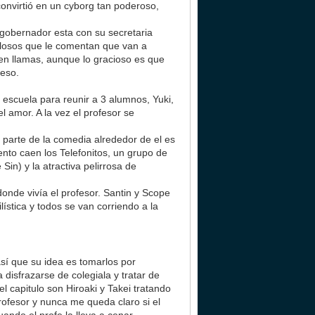
convirtió en un cyborg tan poderoso,
l gobernador esta con su secretaria
alosos que le comentan que van a
 en llamas, aunque lo gracioso es que
 eso.
 escuela para reunir a 3 alumnos, Yuki,
el amor. A la vez el profesor se
 parte de la comedia alrededor de el es
to caen los Telefonitos, un grupo de
n) y la atractiva pelirrosa de
donde vivía el profesor. Santin y Scope
ística y todos se van corriendo a la
sí que su idea es tomarlos por
 disfrazarse de colegiala y tratar de
 capitulo son Hiroaki y Takei tratando
profesor y nunca me queda claro si el