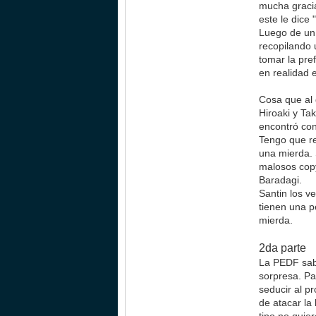
mucha gracia
este le dice 
Luego de un 
recopilando u
tomar la pre
en realidad 
Cosa que al 
Hiroaki y Tak
encontró con 
Tengo que re
una mierda. 
malosos copy
Baradagi.
Santin los v
tienen una p
mierda.
2da parte
La PEDF sabe
sorpresa. Pa
seducir al p
de atacar la