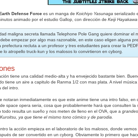
 Earth Defense Force
es un manga de
Koichiyo Yasunaga
serializado 
nutos animado por el estudio Gallop, con dirección de
Keiji Hayakawa
dad maligna secreta llamada Telephone Pole Gang quiere dominar el 
debe empezar por algo mas razonable, en este caso eligen alguna prefe
 prefectura recluta a un profesor y tres estudiantes para crear la PED
ue lo atropello truck-kun y los malosos lo convirtieron en cyborg.
iones
ación tiene una calidad medio-alta y ha envejecido bastante bien. Bue
do tiene un aire a capitulo de Ranma 1/2 con mas plata. A nivel músic
 del intro.
 notaran inmediatamente es que este anime tiene una intro falso, en
de space opera seria, cosa que probablemente hará que consulten la s
 todo resulta un sueño y nos meten de lleno en el OVA, que a
grandes 
e Kuroitsu, ya que tiene el mismo tono cómico y de parodia
.
intro la acción empieza en el laboratorio de los malosos, donde vemos a
spués de ser convertido en un cyborg. Obviamente lo primero que ha