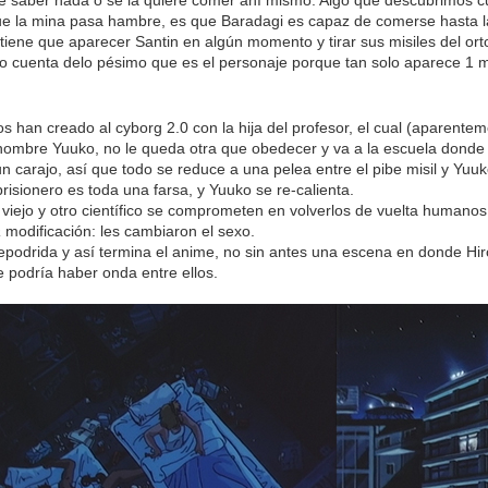
re saber nada o se la quiere comer ahí mismo. Algo que descubrimos cua
e la mina pasa hambre, es que Baradagi es capaz de comerse hasta l
iene que aparecer Santin en algún momento y tirar sus misiles del ort
 cuenta delo pésimo que es el personaje porque tan solo aparece 1 min
os han creado al cyborg 2.0 con la hija del profesor, el cual (aparenteme
 nombre Yuuko, no le queda otra que obedecer y va a la escuela dond
un carajo, así que todo se reduce a una pelea entre el pibe misil y Yu
prisionero es toda una farsa, y Yuuko se re-calienta.
 viejo y otro científico se comprometen en volverlos de vuelta human
a
modificación: les cambiaron el sexo.
epodrida y así termina el anime, no sin antes una escena en donde Hiroa
 podría haber onda entre ellos.