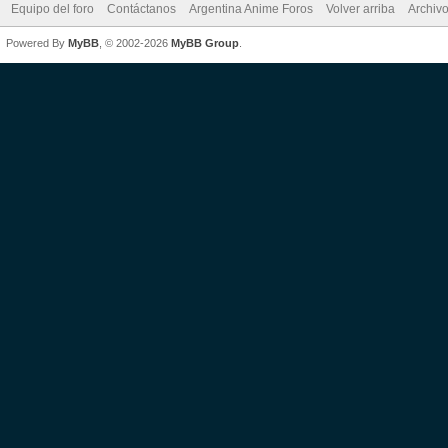
Equipo del foro
Contáctanos
Argentina Anime Foros
Volver arriba
Archiv
Powered By
MyBB
, © 2002-2026
MyBB Group
.