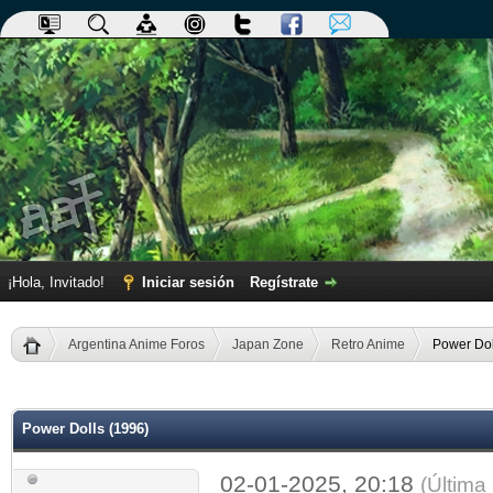
¡Hola, Invitado!
Iniciar sesión
Regístrate
Argentina Anime Foros
Japan Zone
Retro Anime
Power Dol
dia
Power Dolls (1996)
02-01-2025, 20:18
(Última