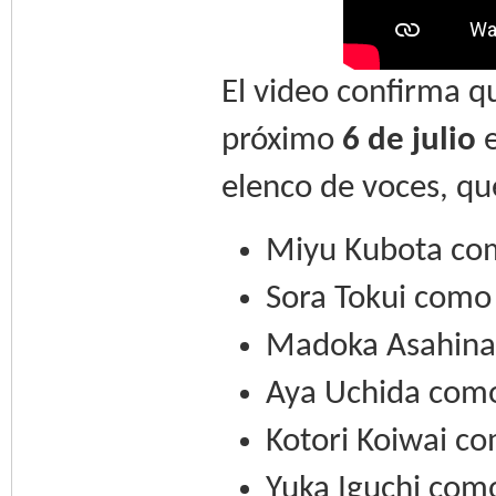
El video confirma q
próximo
6 de julio
e
elenco de voces, qu
Miyu Kubota co
Sora Tokui como
Madoka Asahina
Aya Uchida como
Kotori Koiwai c
Yuka Iguchi com