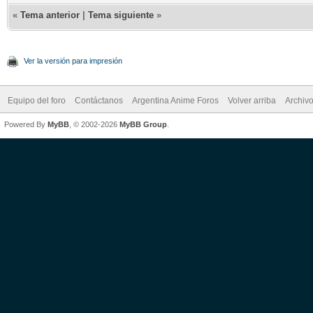
«
Tema anterior
|
Tema siguiente
»
Ver la versión para impresión
Equipo del foro
Contáctanos
Argentina Anime Foros
Volver arriba
Archiv
Powered By
MyBB
, © 2002-2026
MyBB Group
.