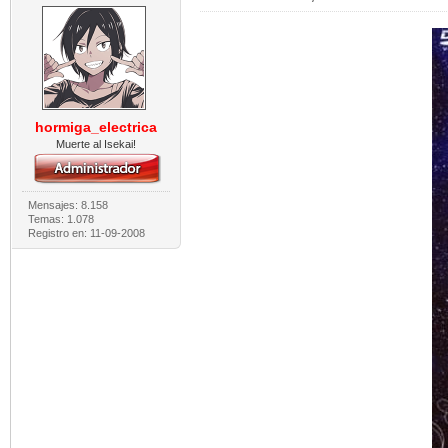
hormiga_electrica
Muerte al Isekai!
Mensajes: 8.158
Temas: 1.078
Registro en: 11-09-2008