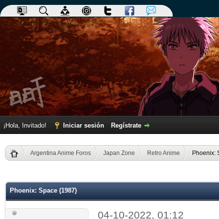
¡Hola, Invitado!
Iniciar sesión
Regístrate
Argentina Anime Foros
Japan Zone
Retro Anime
Phoenix: 
dia
Phoenix: Space (1987)
04-10-2022, 01:12