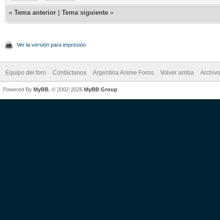
«
Tema anterior
|
Tema siguiente
»
Ver la versión para impresión
Equipo del foro
Contáctanos
Argentina Anime Foros
Volver arriba
Archiv
Powered By
MyBB
, © 2002-2026
MyBB Group
.