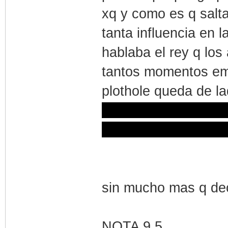
xq y como es q salta
tanta influencia en 
hablaba el rey q los
tantos momentos emo
plothole queda de la
peli nos muestra co
alcanzando a la madr
sin mucho mas q deci
NOTA 9.5