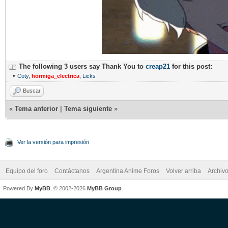
The following 3 users say Thank You to
creap21
for this post:
•
Coty
,
hormiga_electrica
,
Licks
Buscar
«
Tema anterior
|
Tema siguiente
»
Ver la versión para impresión
Equipo del foro
Contáctanos
Argentina Anime Foros
Volver arriba
Archiv
Powered By
MyBB
, © 2002-2026
MyBB Group
.