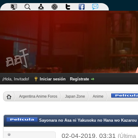
¡Hola, Invitado!
Iniciar sesión
Regístrate
Argentina Anime Foros
Japan Zone
Anime
dia
Sayonara no Asa ni Yakusoku no Hana wo Kazarou
02-04-2019, 03:31
(Última