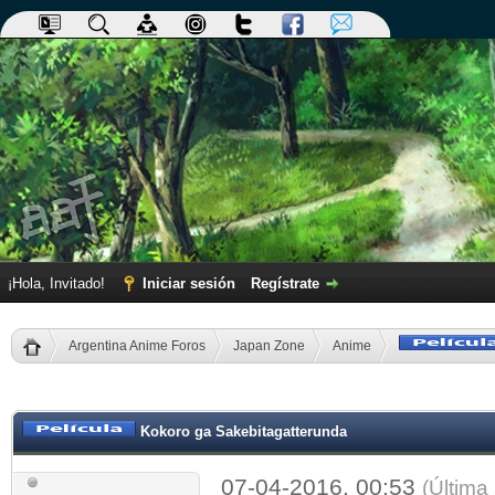
¡Hola, Invitado!
Iniciar sesión
Regístrate
Argentina Anime Foros
Japan Zone
Anime
dia
Kokoro ga Sakebitagatterunda
07-04-2016, 00:53
(Última