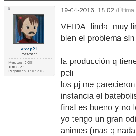
19-04-2016, 18:02
(Última
VEIDA, linda, muy li
bien el problema si
creap21
Possessed
la producción q tie
Mensajes: 2.008
Temas: 37
peli
Registro en: 17-07-2012
los pj me pareciero
instancia el batebol
final es bueno y no 
yo tengo un gran odi
animes (mas q nada d