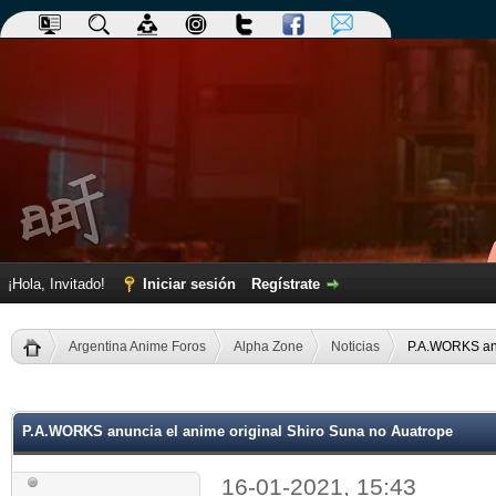
¡Hola, Invitado!
Iniciar sesión
Regístrate
Argentina Anime Foros
Alpha Zone
Noticias
P.A.WORKS anu
dia
P.A.WORKS anuncia el anime original Shiro Suna no Auatrope
16-01-2021, 15:43