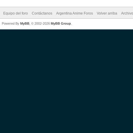
Equipo del foro
Contáctanos
Argentina Anime Foros
Volver arriba
Archiv
Powered By
MyBB
, © 2002-2026
MyBB Group
.