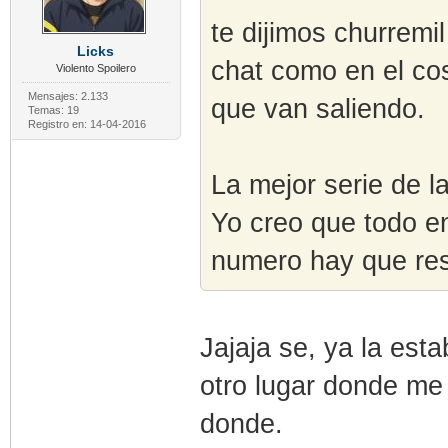
te dijimos churremi
Licks
chat como en el co
Violento Spoilero
Mensajes: 2.133
que van saliendo.
Temas: 19
Registro en: 14-04-2016
La mejor serie de l
Yo creo que todo e
numero hay que res
Jajaja se, ya la est
otro lugar donde m
donde.