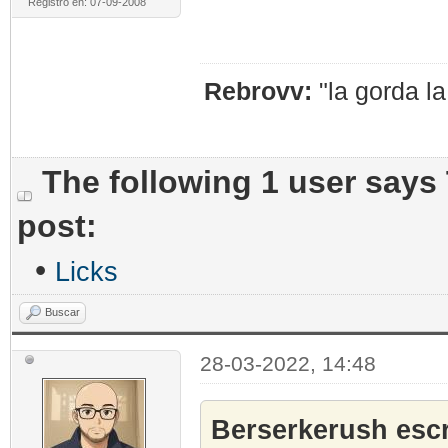
Registro en: 07-09-2008
Rebrovv:
"la gorda l
The following 1 user says
post:
•
Licks
Buscar
28-03-2022, 14:48
Berserkerush escr