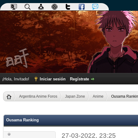
¡Hola, Invitado!
Iniciar sesión
Regístrate
Argentina Anime Foros
Japan Zone
Anime
Ousama Ranki
dia
Ousama Ranking
27-03-2022, 23:25