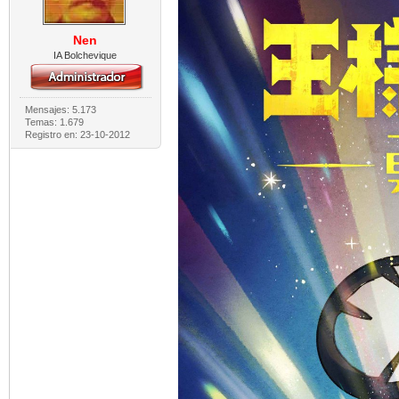
Nen
IA Bolchevique
Mensajes: 5.173
Temas: 1.679
Registro en: 23-10-2012