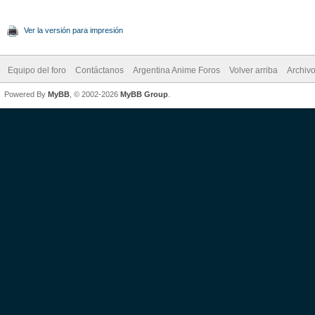
Ver la versión para impresión
Equipo del foro
Contáctanos
Argentina Anime Foros
Volver arriba
Archiv
Powered By
MyBB
, © 2002-2026
MyBB Group
.