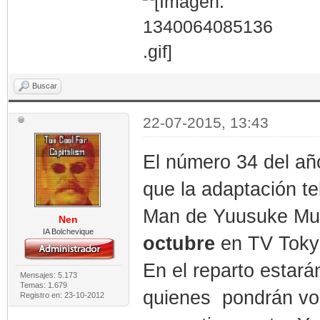
Buscar
22-07-2015, 13:43
El número 34 del añ
que la adaptación t
Man de Yuusuke Mur
Nen
IA Bolchevique
octubre
en TV Tokyo
En el reparto estar
Mensajes: 5.173
Temas: 1.679
quienes pondrán voz
Registro en: 23-10-2012