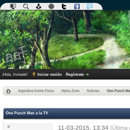
¡Hola, Invitado!
Iniciar sesión
Regístrate
Argentina Anime Foros
Alpha Zone
Noticias
One Punch Man
dia
One Punch Man a la TV
11-03-2015, 13:34
(Última