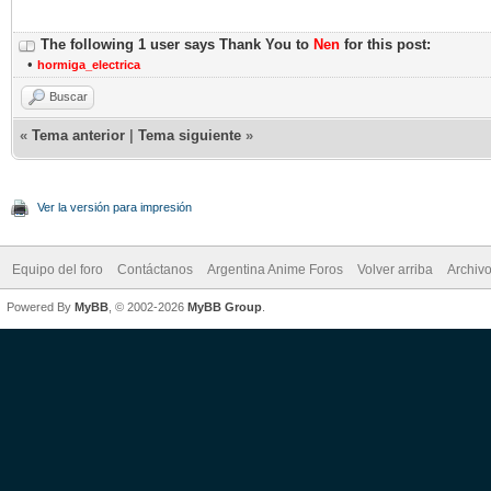
The following 1 user says Thank You to
Nen
for this post:
•
hormiga_electrica
Buscar
«
Tema anterior
|
Tema siguiente
»
Ver la versión para impresión
Equipo del foro
Contáctanos
Argentina Anime Foros
Volver arriba
Archiv
Powered By
MyBB
, © 2002-2026
MyBB Group
.