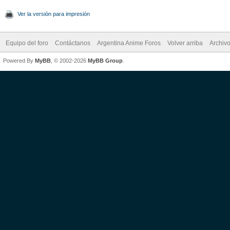
Ver la versión para impresión
Equipo del foro
Contáctanos
Argentina Anime Foros
Volver arriba
Archiv
Powered By
MyBB
, © 2002-2026
MyBB Group
.