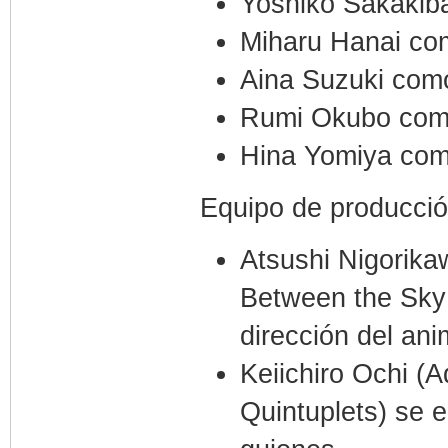
Yoshiko Sakakib
Miharu Hanai co
Aina Suzuki como
Rumi Okubo com
Hina Yomiya com
Equipo de producci
Atsushi Nigorika
Between the Sky
dirección del an
Keiichiro Ochi (
Quintuplets) se e