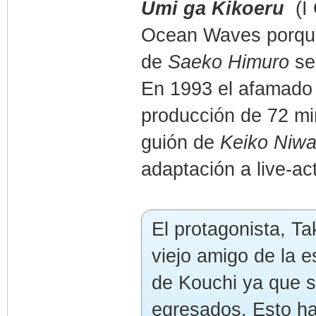
Umi ga Kikoeru
(I 
Ocean Waves porque
de
Saeko Himuro
ser
En 1993 el afamado 
producción de 72 min
guión de
Keiko Niw
adaptación a live-ac
El protagonista, T
viejo amigo de la e
de Kouchi ya que s
egresados. Esto h