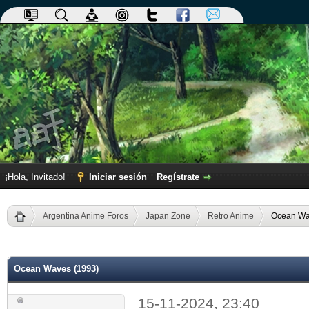
¡Hola, Invitado!
Iniciar sesión
Regístrate
Argentina Anime Foros
Japan Zone
Retro Anime
Ocean Wa
dia
Ocean Waves (1993)
15-11-2024, 23:40