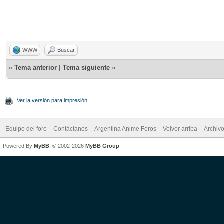
WWW
Buscar
«
Tema anterior
|
Tema siguiente
»
Ver la versión para impresión
Equipo del foro
Contáctanos
Argentina Anime Foros
Volver arriba
Archiv
Powered By
MyBB
, © 2002-2026
MyBB Group
.