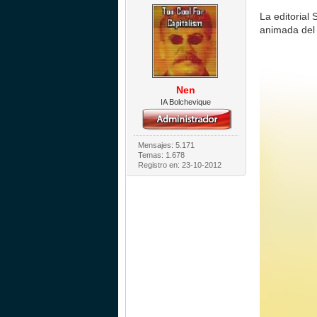
La editorial
animada del
Nen
IA Bolchevique
Mensajes: 5.171
Temas: 1.678
Registro en: 23-10-2012