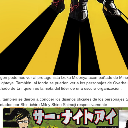
agen podemos ver al protagonista Izuku Midoriya acompañado de Mirio
Nighteye. También, al fondo se pueden ver a los personajes de Overhaul
ado de Eri, quien es la nieta del líder de una oscura organización.
o, también se dieron a conocer los diseños oficiales de los personajes 
retados por Shin-ichiro Mik y Shino Shimoji respectivamente.