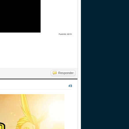
Fuente: ANN
Responder
#3