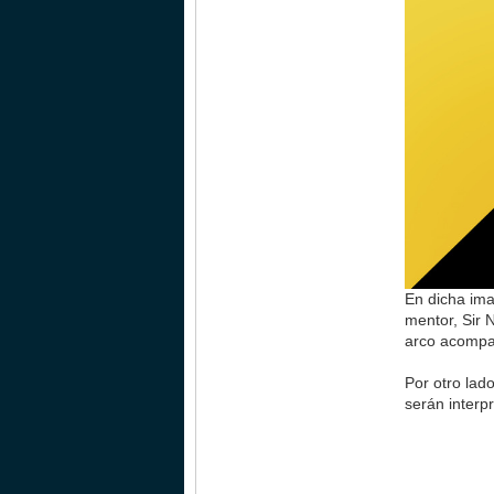
En dicha im
mentor, Sir 
arco acompañ
Por otro lad
serán interp