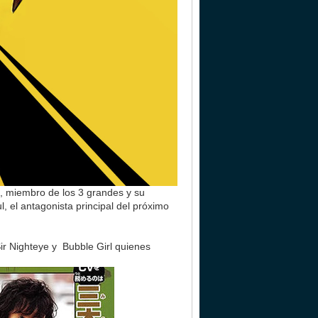
, miembro de los 3 grandes y su
, el antagonista principal del próximo
Sir Nighteye y Bubble Girl quienes