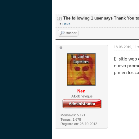
The following 1 user says Thank You t
•
Licks
Buscar
18-06-2019, 11:
El sitio web
nuevo promo
pm en los ca
Nen
IA Bolchevique
Mensajes: 5.171
Temas: 1.678
Registro en: 23-10-2012