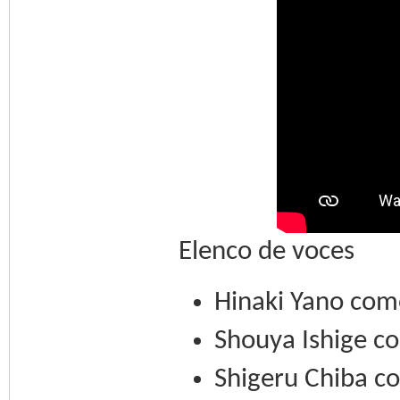
Elenco de voces
Hinaki Yano como
Shouya Ishige c
Shigeru Chiba c