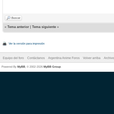
Buscar
«
Tema anterior
|
Tema siguiente
»
Ver la versión para impresión
Equipo del foro
Contáctanos
Argentina Anime Foros
Volver arriba
Archiv
Powered By
MyBB
, © 2002-2026
MyBB Group
.