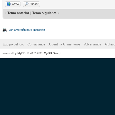
WWW
Buscar
«
Tema anterior
|
Tema siguiente
»
Ver la versión para impresión
Equipo del foro
Contáctanos
Argentina Anime Foros
Volver arriba
Archiv
Powered By
MyBB
, © 2002-2026
MyBB Group
.