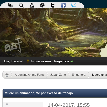
¡Hola, Invitado!
Iniciar sesión
Regístrate
Argentina Anime Foros
Japan Zone
En general
Muere un a
dia
Muere un animador jefe por exceso de trabajo
14-04-2017, 15:55