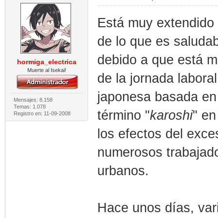
Está muy extendido 
de lo que es salud
debido a que está ma
hormiga_electrica
Muerte al Isekai!
de la jornada labora
japonesa basada en 
Mensajes: 8.158
Temas: 1.078
término "
karoshi
" en
Registro en: 11-09-2008
los efectos del exce
numerosos trabajado
urbanos.
Hace unos días, vari