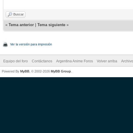
Buscar
«
Tema anterior
|
Tema siguiente
»
Ver la versión para impresión
Equipo del foro
Contáctanos
Argentina Anime Foros
Volver arriba
Archiv
Powered By
MyBB
, © 2002-2026
MyBB Group
.